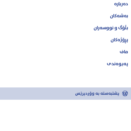
دەربارە
بەشەکان
بڵۆگ و نووسەران
پڕۆژەکان
ماف
پەیوەندی
پشتبەستە بە وۆردپرێس