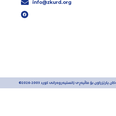
info@zkurd.org
ان پارێزراون بۆ ماڵپەڕی زانستپەروەرانی کورد 2003-2026©