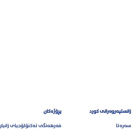
زانستپەروەرانی کورد
پڕۆژەکان
سەرەتا
فەرهەنگی تەکنۆلۆجیای زانیا