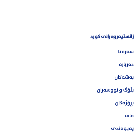
زانستپەروەرانی کورد
سەرەتا
دەربارە
بەشەکان
بڵۆگ و نووسەران
پڕۆژەکان
ماف
پەیوەندی