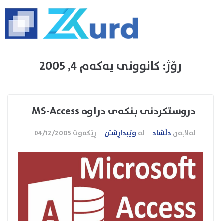
رۆژ:
کانوونی یەکەم 4, 2005
دروستکردنی بنکه‌ی دراوه MS-Access
لەلایەن
دڵشاد
لە
وێبداڕشتن
ڕێکەوت
04/12/2005