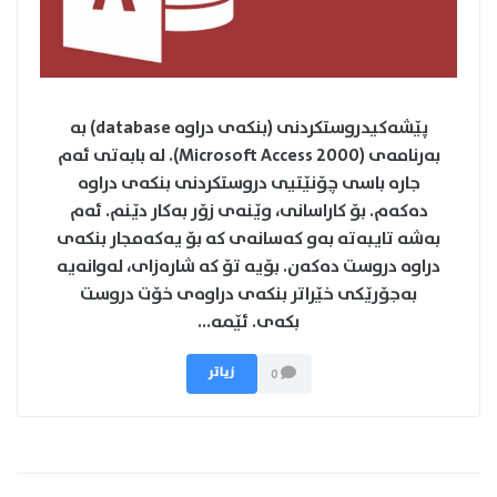
پێشه‌کیدروستکردنی (بنکه‌ی دراوه‌‌ database) به‌
به‌رنامه‌ی (Microsoft Access 2000). له ‌بابه‌تی ئه‌م
جاره‌ باسی چۆنێتیی دروستکردنی بنکه‌ی دراوه‌‌
ده‌که‌م. بۆ کاراسانی، وێنه‌‌ی زۆر به‌کار دێنم. ئه‌م
به‌شه‌ تایبه‌ته‌ به‌و که‌سانه‌ی که‌ بۆ یه‌که‌مجار بنکه‌ی
دراوه‌‌ دروست ده‌که‌ن. بۆیه‌ تۆ که‌ شاره‌زای، له‌وانه‌یه‌
به‌جۆرێکی خێراتر بنکه‌ی دراوه‌‌ی خۆت دروست
بکه‌ی. ئێمه‌...
زیاتر
0