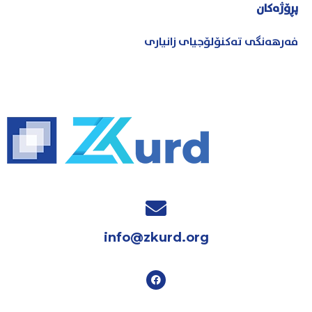
پڕۆژەکان
فەرهەنگی تەکنۆلۆجیای زانیاری
info@zkurd.org