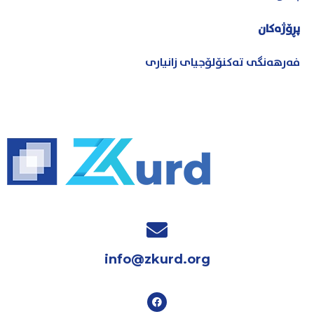
پڕۆژەکان
فەرهەنگی تەکنۆلۆجیای زانیاری
info@zkurd.org