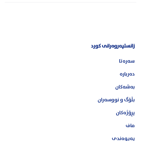
زانستپەروەرانی کورد
سەرەتا
دەربارە
بەشەکان
بڵۆگ و نووسەران
پڕۆژەکان
ماف
پەیوەندی