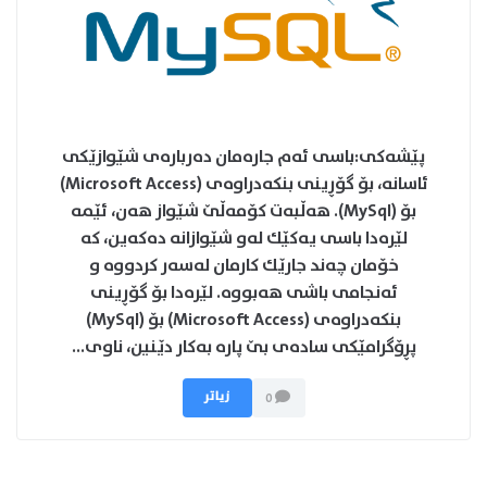
پێشه‌كی:باسی ئه‌م جاره‌مان ده‌رباره‌ی شێوازێكی
ئاسانه،‌ بۆ گۆڕینی بنكه‌دراوه‌ی (Microsoft Access)
بۆ (MySql). هه‌ڵبه‌ت كۆمه‌ڵێ شێواز هه‌ن، ئێمه‌
لێره‌دا باسی یه‌كێك له‌و شێوازانه‌ ده‌كه‌ین، كه‌
خۆمان چه‌ند جارێك كارمان له‌سه‌ر كردووه‌ و
ئه‌نجامی باشی هه‌بووه. لێره‌دا بۆ گۆڕینی
بنكه‌دراوه‌ی (Microsoft Access) بۆ (MySql)
پڕۆگرامێكی ساده‌ی بێ پاره‌ به‌كار دێنین، ناوی...
زیاتر
0