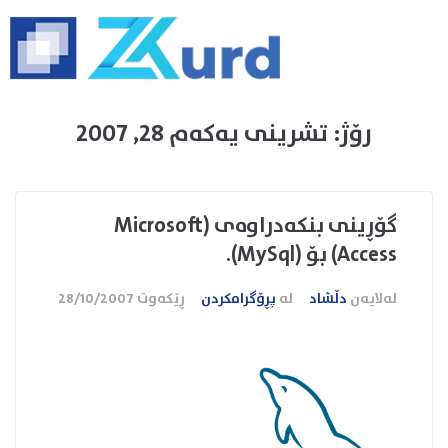
رۆژ:
تشرینی یەکەم 28, 2007
گۆڕینی بنكه‌دراوه‌ی (Microsoft
Access) بۆ (MySql).
لەلایەن
دڵشاد
لە
پڕۆگرامکردن
ڕێکەوت
28/10/2007