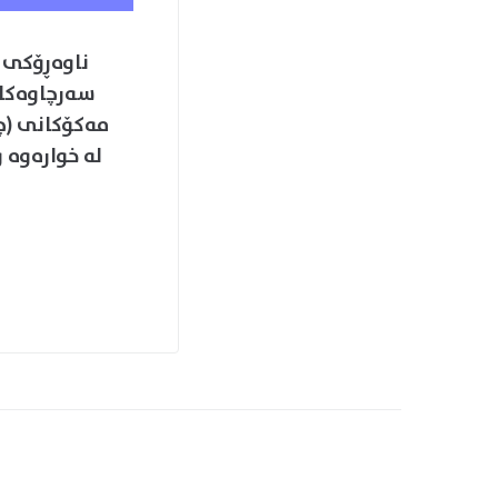
سەرچاوەکان
مەکۆکانی (چا
لە خوارەوە 