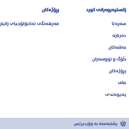
زانستپەروەرانی کورد
پڕۆژەکان
سەرەتا
فەرهەنگی تەکنۆلۆجیای زانیا
دەربارە
بەشەکان
بڵۆگ و نووسەران
پڕۆژەکان
ماف
پەیوەندی
پشتبەستە بە وۆردپرێس