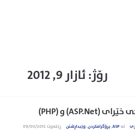
رۆژ:
ئازار 9, 2012
 (ASP.Net) و (PHP)
ری
لە
ASP
,
پڕۆگرامکردن
,
وێبداڕشتن
ڕێکەوت
09/03/2012