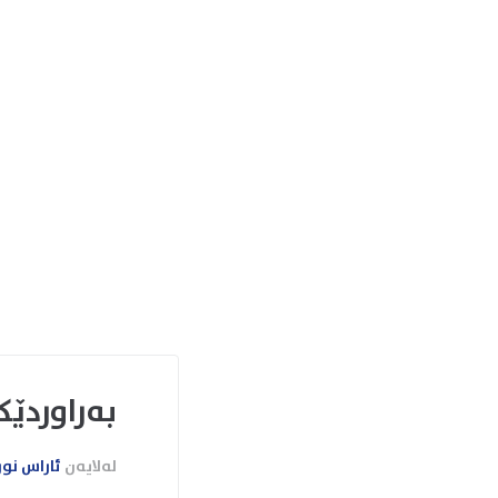
بەراوردێکی خێرای
لەلایەن
ئاراس نو