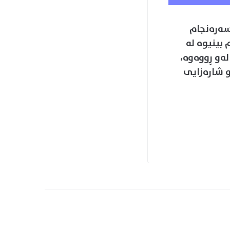
ی ئەم وتارە پێشەکی (ASP.Net) یا (PHP) چین؟ PHP ASP.Net سەرەنجام
بینیوە لە
لەو ڕووەوە،
و شارەزایی