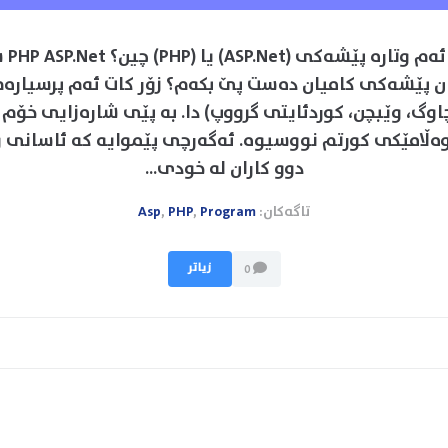
ناوەڕۆك
 پێشەکی کامیان دەست پێ بکەم؟ زۆر کات ئەم پرسیارەم 
وگ، وێبچن، کوردئایتی گرووپ) دا. بە پێی شارەزایی خۆم 
وەڵامێکی کورتم نووسیوە. ئەگەرچی پێموایە کە ئاسانی 
دوو کاران لە خودی...
تاگەکان:
Program
,
PHP
,
Asp
زیاتر
0