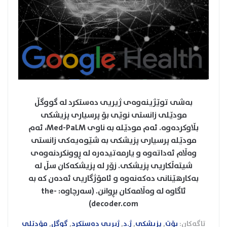
بەشی توێژینەوەی ژیریی دەستکرد لە گووگڵ
مودێلی زانستی نوێی بۆ پرسیاری پزیشکی
بڵاوکردەوە. ئەم مودێلە بە ناوی Med-PaLM، ئەم
مودێلە پرسیاری پزیشکی بە شێوەیەکی زانستی
وەڵام ئەداتەوە و یارمەتیدەرە لە ڕوونکردنەوەی
شیتەڵکاریی پزیشکی. زۆر لە پزیشکەکان سڵ لە
بەکارهێنانی دەکەنەوە و ئامۆژگاریی ئەدەن کە بە
ئاگاوە لە وەڵامەکان بڕوانن. (سەرچاوە: the-
decoder.com)
تاگەکان:
بۆت
,
پزیشکی
,
ژ.د
,
ژیریی دەستکرد
,
گوگل
,
مۆدێلی