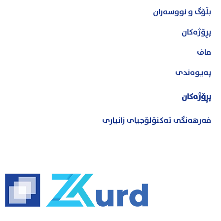
بڵۆگ و نووسەران
پڕۆژەکان
ماف
پەیوەندی
پڕۆژەکان
فەرهەنگی تەکنۆلۆجیای زانیاری