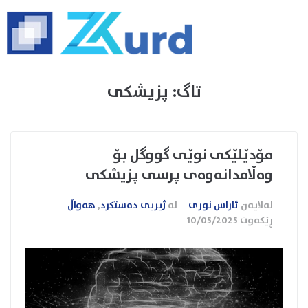
تاگ:
پزیشکی
مۆدێلێکی نوێی گووگل بۆ
وەڵامدانەوەی پرسی پزیشکی
لەلایەن
ئاراس نوری
لە
ژیریی دەستکرد
,
هەواڵ
ڕێکەوت
10/05/2025