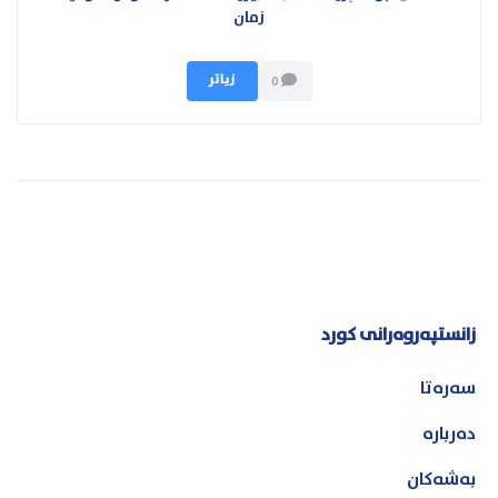
زمان
زیاتر
0
زانستپەروەرانی کورد
سەرەتا
دەربارە
بەشەکان