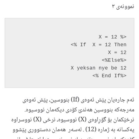
نموونه‌ی ٣
<% X = 12
If  X = 12 Then %>
X = 12
<%Else%>
X yeksan nye be 12
<%End If %>
ئه‌م جاره‌یان پێش ئه‌وه‌ی (If) بنووسین، پێش ئه‌وه‌ی
مه‌رجه‌كه‌ بنووسین هه‌ندێ کۆدی دیكه‌مان نووسیوه‌.
نرخێکمان بۆ گۆڕاوه‌ی (X) نووسیوه‌، نرخی (X) نووسراوه‌
یه‌کسانه‌ به ژماره‌ (12)‌ . له‌سه‌ر ‌ هه‌مان ده‌ستووری پێشوو