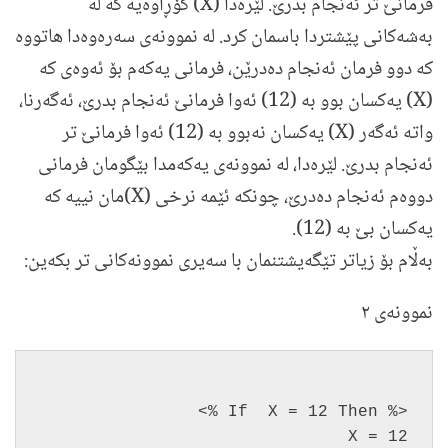
فرمانێ تر ئه‌نجام بدرێ. لێره‌دا (X) گۆڕاوه‌یه‌ که‌ له‌
به‌شه‌كانی پێشتردا باسمان كرد. له‌ نموونه‌ی سه‌ره‌وه‌دا هاتووه‌
كه‌ دوو فرمان ئه‌نجام ده‌درێن، فرمانی یه‌كه‌م بۆ ئه‌وه‌ی که
(X) یه‌کسان بوو به ‌(12) ئه‌وا فرمانێ‌ ئه‌نجام بدرێ، ئه‌گه‌رنا،
واته‌ ئه‌گه‌ر (X) یه‌کسان نه‌بوو به (12)‌ ئه‌و‌ا فرمانێ تر
ئه‌نجام بدرێ. لێره‌دا، له‌ نموونه‌ی یه‌كه‌مدا بێگومان فرمانی
دووه‌م ئه‌نجام ده‌درێ، چونكه‌ ئێمه‌ نرخی (X)مان نییه‌ كه‌
یه‌كسان بێ به‌ (12).
به‌ڵام بۆ زیاتر تێگه‌یشتنمان با سه‌یری نموونه‌كانی تر بكه‌ین:
نموونه‌ی ٢
<% If  X = 12 Then %>
X = 12