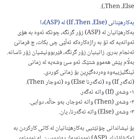
،Then ،Else).
به‌کارهێنانی (If ،Then ،Else) له (ASP)دا‌
به‌کارهێانیان له‌ (ASP) زۆر گرنگه‌، چونکه‌ ئه‌وه‌ به‌ هۆی
ئه‌وانه‌یه‌ که‌ تۆ به‌ ڕاژه‌كاره‌كه‌‌ ئه‌ڵێی چی بکات‌، چ فرمانێ
ئه‌نجام بدرێ‌. زانینیان زۆر گرنگه‌، فێربوونیشیان زۆر ئاسانه.
به‌ڵام پێش هه‌موو شتێک ئه‌و سێ وشه‌یه‌ له‌ زمانی
ئینگلیزییه‌وه‌ وه‌رده‌گێڕین‌ بۆ زمانی کوردی.
(ئه‌گه‌ر If) وه‌ (ئه‌گه‌رنا Else) وه‌ (ئه‌وجار Then).
١- وشه‌ی (If) واته‌ ئه‌گه‌ر.
٢- وشه‌ی (Then) واته‌ ئه‌وجار، به‌و حاڵه، دوایی‌.
٣- وشه‌ی (Else) واته‌ ئه‌گه‌رنا، یان.
بۆ نیشاندانی چۆنێتیی به‌كارهێنانیان له‌ كاتی كاركردن به‌
ته‌كنۆلۆژیای (ASP) نموونه‌یه‌ك ده‌نووسین. له‌ نموونه‌ی‌