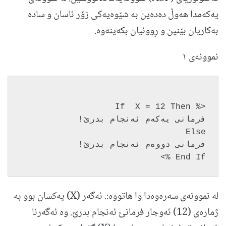
یه‌كه‌مدا هه‌‌وڵ ده‌ده‌ین به‌ شێوه‌یه‌كی زۆر ئاسان و ساده‌
به‌كاریان بێنین و ڕوونیان بكه‌ینه‌وه‌.
نموونه‌ی ١
<% If  X = 12 Then
فرمانی یه‌كه‌م ئه‌نجام بدرێ!
Else
فرمانی دووه‌م ئه‌نجام بدرێ!
End If %>
له‌ نموونه‌ی سه‌ره‌وه‌‌دا وا هاتووه:. ئه‌گه‌ر (X) یه‌کسان بوو به‌
ژماره‌ی (12) ئه‌وجار فرمانێ ئه‌نجام بدرێ. وه‌ ئه‌گه‌رنا