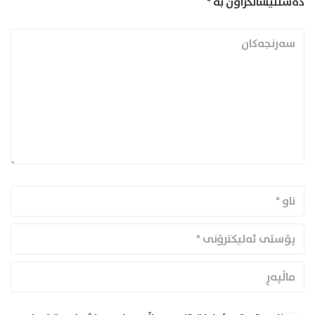
دەستنیشانکراون بە
*