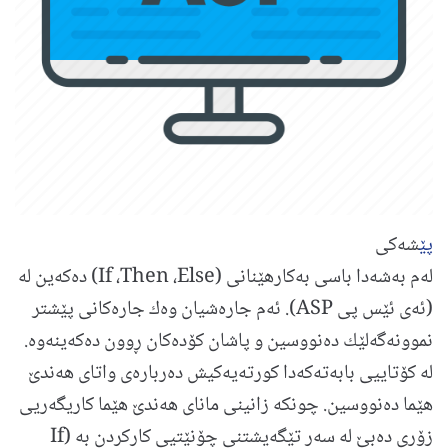
پێ
شەکی
له‌م به‌شه‌دا باسی به‌کارهێنانی (If ،Then ،Else) ده‌كه‌ین له‌
(ئه‌ی ئێس پی ASP). ئه‌م جاره‌شیان وه‌ك جاره‌كانی پێشتر
نموونه‌گه‌لێك ده‌نووسین و پاشان كۆده‌كان ڕوون ده‌كه‌ینه‌وه‌.
له‌ كۆتاییی بابه‌ته‌كه‌دا كورته‌یه‌كیش ده‌رباره‌ی واتای هه‌ندێ
هێما ده‌نووسین. چونكه‌ زانینی مانای هه‌ندێ هێما‌ كاریگه‌ریی
زۆری ده‌بێ له‌ سه‌ر تێگه‌یشتنی چۆنێتیی كاركردن به‌ (If