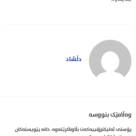
دڵشاد
وەڵامێک بنووسە
پۆستی ئەلیکترۆنییەکەت بڵاوناکرێتەوە.
خانە پێویستەکان