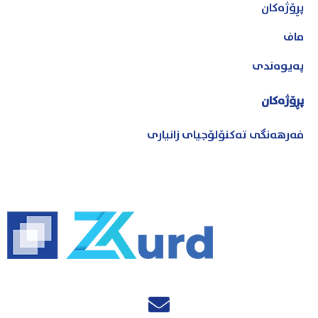
پڕۆژەکان
ماف
پەیوەندی
پڕۆژەکان
فەرهەنگی تەکنۆلۆجیای زانیاری