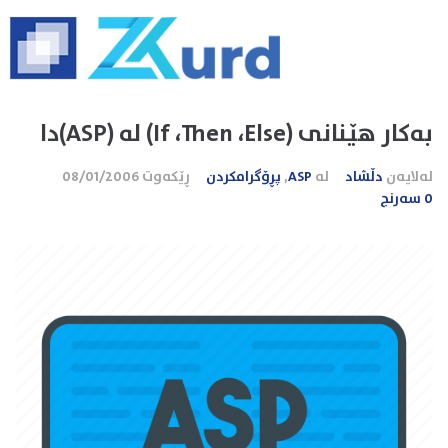
به‌کار هێنانی (If ،Then ،Else) له‌ (ASP)دا
لەلایەن
دڵشاد
لە
ASP
,
پڕۆگرامکردن
ڕێکەوت
08/01/2006
0 سەرنج