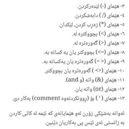
٣- هێمای (-) لێده‌ركردن.
٤- هێمای (/ ) دابه‌شکردن.
٥- هێمای (*) زه‌ڕب كردن، لێكدان.
٦- هێمای (>) بچووکتره‌ له‌.
٧- هێمای (<) گه‌وره‌تره‌ له‌.
٨- هێمای (=>) بچووکتر یان یه‌ کسانه‌ به‌.
٩- هێمای (< =) گه‌وره‌تره‌ یان یه‌کسانه‌ به‌.
١٠- هێمای (<> ) گه‌وره‌تره‌ یان بچووكتر.
١١- هێمای (&) واته‌ (و and).
١٢- هێمای (or) واته‌ یان.
١٣- هێمای ( ‘ ) بۆ (ڕوونكردنه‌وه‌ comment) به‌كار دێ.
ئه‌وانه‌‌ به‌شێكی زۆرن له‌و هێمایانه‌ی كه‌ ئێمه‌ له‌ كاتی كاردن
به‌ زانستی ئه‌ی ئێس پی به‌كاریان دێنین.