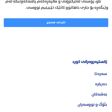
ناو، پۆستی ئەلیکترۆنی و ماڵپەڕەکەم پاشەکەوتبکە لەم
وێبگەڕە بۆ جاری داهاتوو کاتێک تێبینیم نووسی.
زانستپەروەرانی کورد
سەرەتا
دەربارە
بەشەکان
بڵۆگ و نووسەران