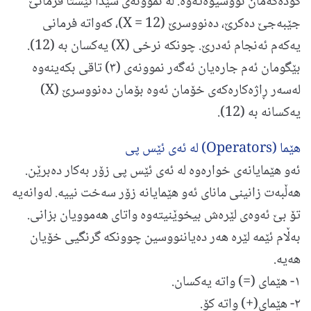
کۆده‌که‌مان نووسیوه‌ته‌وه‌. له‌ نموونه‌ی سێدا ئێستا فرمانێ
جێبه‌جێ ده‌کرێ، ده‌نووسرێ (X = 12)، كه‌واته‌ فرمانی
یه‌كه‌م ئه‌نجام ئه‌درێ. چونکه‌ نرخی (X) یه‌کسان به (12).
بێگومان ئه‌م جاره‌یان ئه‌گه‌ر نموونه‌ی (٣) تاقی بکه‌ینه‌وه‌‌
له‌سه‌ر ڕاژه‌كاره‌كه‌ی خۆمان‌ ئه‌وه‌ بۆمان ده‌نووسرێ (X)
یه‌کسانه‌ به ‌(12).
هێما (Operators) له ئه‌ی ئێس پی
ئه‌و هێمایانه‌ی خواره‌وه‌ له‌ ئه‌ی ئێس پی زۆر به‌كار ده‌برێن.
هه‌ڵبه‌ت زانینی مانای ئه‌و هێمایانه‌ زۆر سه‌خت نییه‌. له‌وانه‌یه‌
تۆ بێ ئه‌وه‌ی لێره‌ش بیخوێنیته‌وه واتای‌ هه‌موویان بزانی.
به‌ڵام ئێمه‌ لێره‌ هه‌ر ده‌یاننووسین چوونكه‌ گرنگیی خۆیان
هه‌یه‌.
١- هێمای (=) واته‌ یه‌کسان.
٢- هێمای(+) واته‌ کۆ.