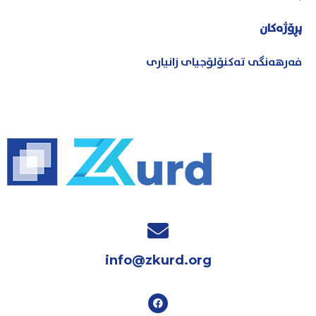
پڕۆژەکان
فەرهەنگی تەکنۆلۆجیای زانیاری
info@zkurd.org