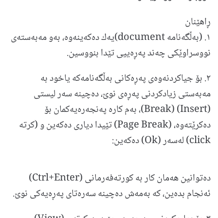
ڕاهێنان
١. (به‌ڵگه‌نامه‌ document)یه‌ك ده‌كه‌ینه‌وه‌، به‌و مه‌‌به‌سته‌ی
نووسراوێكی چه‌ند په‌ڕه‌ییی تێدا بنووسین.
٢. بۆ جیاكردنه‌وه‌ی په‌ڕه‌كانی به‌ڵگه‌نامه‌كه یاخود به‌
مه‌به‌ستی زیادكردنی په‌ڕه‌ی نوێ، ده‌چینه سه‌ر لیستی
(Insert) (Break)، به‌م كاره‌ په‌نجه‌ره‌یه‌كمان بۆ
ده‌كرێته‌وه‌، (Page Break) تێیدا دیاری ده‌كه‌ین و (كرته
click) له‌سه‌ر (Ok) ده‌كه‌ین:
ده‌توانین هه‌مان كار به كورته‌فه‌رمانی (Ctrl+Enter)
ئه‌نجام بده‌ین، كه به‌مه‌ش ده‌چینه سه‌ره‌تای په‌ڕه‌یه‌كی نوێ.