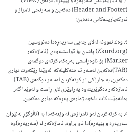
٣. بۆ دیاریكردنی سه‌رپه‌ڕه‌ و پێپه‌ڕه، كرته‌ی (View)
(Header and Footer) ده‌كه‌ین و سه‌رنجی ئامراز و
ئه‌ركه‌یاریده‌كانی ده‌ده‌ین:
٤. وه‌ك نموونه له‌لای چه‌پی سه‌رپه‌ڕه‌دا ده‌نووسین
(Zkurd.org) پاشان بۆ گواستنه‌وه‌ی (ئاماژه‌كه‌ر
Marker) بۆ ناوه‌ڕاستی په‌ڕه‌كه، كرته‌ی دوگمه‌ی
(TAB)ده‌كه‌ین له‌سه‌ر ته‌خته‌كلیله‌‌كه، له‌وێدا ڕێكه‌وت دیاری
ده‌كه‌ین، به جارێكی تر كرته‌كردن له‌سه‌ر دوگمه‌ی (TAB)
ئاماژه‌كه‌ر ده‌گوێزینه‌وه په‌ڕاوێزی لای ڕاست و له‌وێدا گه‌‌ر
بمانه‌وێت كات یاخود ژماره‌ی په‌‌ڕه‌‌كه دیاری ده‌كه‌ین.
٥. به كرته‌كردن له‌و ئامرازه‌ی له وێنه‌كه‌دا به (ئاڵوگۆڕ له‌نێوان
سه‌رپه‌ڕه‌ و پێپه‌ڕه)دا ناو براوه، ئاماژه‌كه‌ر له (سه‌رپه‌ڕه‌)وه