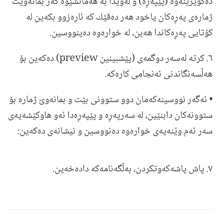
ده‌گوێزینه‌وه (پێپه‌ڕه) و له‌وێدا به هه‌مانشێوه گه‌ر بمانه‌وێت
ژماره‌ی په‌ڕه‌كان یاخود هه‌ر ده‌قێك كه ئاره‌زوو بكه‌‌ین له
كۆتایی په‌ڕه‌كاندا هه‌بن، له‌ خواره‌وه ده‌ینووسین.
٦. كرته له‌سه‌ر دوگمه‌ی (پێشبینین preview) ده‌كه‌ین بۆ
هه‌ڵسه‌نگاندنی ئه‌نجامی كاره‌كه‌.
• ئه‌گه‌ر نووسینه‌كه‌مان دوو ستوونی بێت و بمانه‌وێ ژماره‌ بۆ
ستوونه‌كان دابنێین، له‌ سه‌رپه‌ڕه‌ و پێپه‌ڕه‌دا ئه‌و هاوكێشه‌یه‌ی
سه‌ر ئه‌م وێنه‌یه‌ی خواره‌وه‌ ده‌نووسین و نیشانه‌ی ده‌كه‌ین:
٧. پاش پاشه‌كه‌وتكردن، به‌ڵگه‌نامه‌كه داده‌خه‌ین.