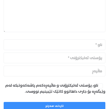
ناو، پۆستی ئەلیکترۆنی و ماڵپەڕەکەم پاشەکەوتبکە لەم
وێبگەڕە بۆ جاری داهاتوو کاتێک تێبینیم نووسی.