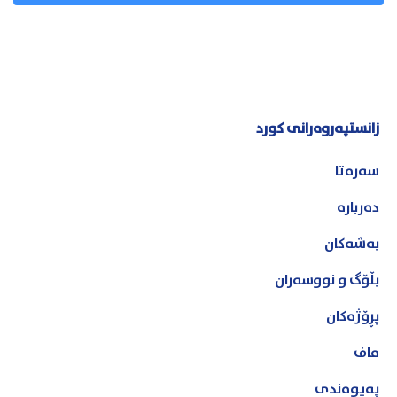
زانستپەروەرانی کورد
سەرەتا
دەربارە
بەشەکان
بڵۆگ و نووسەران
پڕۆژەکان
ماف
پەیوەندی