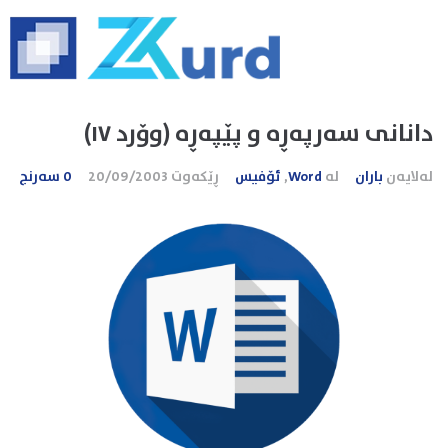
دانانی سه‌رپه‌‌ڕه و پێپه‌ڕه (وۆرد ١٧)
لەلایەن
باران
لە
Word
,
ئۆفیس
ڕێکەوت
20/09/2003
0 سەرنج