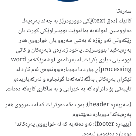
سه‌ره‌تا
كاتێك (ده‌ق text)ێكی دوورودرێژ به چه‌ند په‌ڕه‌یه‌ك
ده‌نووسین، له‌وانه‌یه بمانه‌وێت نووسراوێكی كورت یان
ڕێكه‌وتی ئه‌و ڕۆژه له به‌شی سه‌روو یان خوارووی هه‌ر
په‌ڕه‌یه‌كیدا بنووسرێت، یاخود ژماره‌ی لاپه‌ڕه‌كان و كاتی
نووسینی دیاری بكرێت. له به‌رنامه‌ی (وشه‌ڕێكخه‌ر word
processing)ی وۆرد دا دووباره‌بوونه‌وه‌ی ئه‌م كاره له
تێكڕای په‌ڕه‌كانی به‌ڵگه‌نامه‌كه‌دا گونجاوه و ئه‌ركه‌یاریده‌ی
تایبه‌تی بۆ دانراوه كه‌ به‌ خێرایی و به‌ ساكاری كاره‌كه‌ ده‌دات.
(سه‌رپه‌ڕه header): به‌و ده‌قه‌ ده‌وترێت كه له سه‌رووی هه‌ر
په‌ڕه‌یه‌كدا دووباره‌ ده‌بێته‌وه.
(پێپه‌ڕه footer): ئه‌و ده‌قه‌یه‌ كه له خوارووی په‌ڕه‌كاندا
دووباره ده‌نووسرێته‌وه.