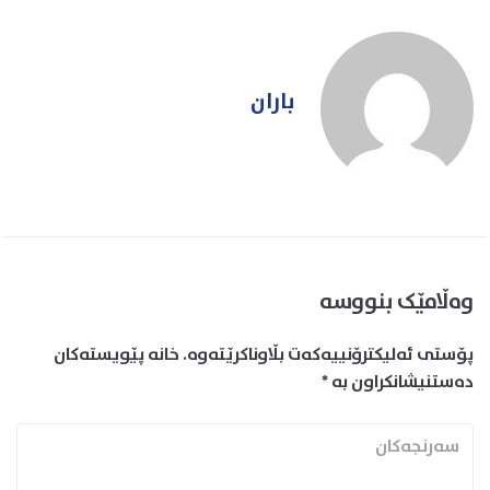
باران
وەڵامێک بنووسە
پۆستی ئەلیکترۆنییەکەت بڵاوناکرێتەوە.
خانە پێویستەکان
دەستنیشانکراون بە
*