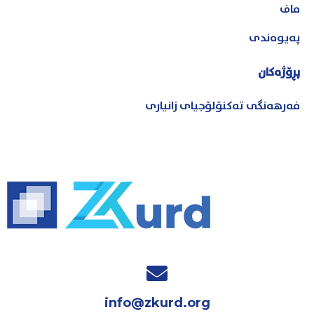
ماف
پەیوەندی
پڕۆژەکان
فەرهەنگی تەکنۆلۆجیای زانیاری
info@zkurd.org