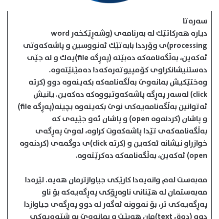
سه‌ره‌تا
دیاره‌ هه‌ركاتێك له‌ به‌رنامه‌ی (وشه‌ڕێكخه‌ر word
processing)ی وۆرددا بابه‌تێك ئه‌نووسین و پاشه‌كه‌وتی
ئه‌كه‌ین، به‌ڵگه‌نامه‌كه‌ ده‌بێته‌ (په‌ڕگه‌ file)یه‌ك و له جێی
ده‌ستنیشانكراوی كۆمپیوته‌ره‌كه‌دا ده‌مێنێته‌وه‌.
وه‌ختێكیش بمانه‌وێ به‌ڵگه‌نامه‌كه‌ بكه‌ینه‌وه‌ دوو (كرته‌
click) له‌سه‌ر په‌ڕگه‌ پاشه‌كه‌وتبووه‌كه‌ ده‌كه‌ین. یانیش
ئه‌توانین به‌ڵگه‌نامه‌یه‌كی نوێ بكه‌ینه‌وه‌ بچینه‌(په‌ڕگه‌ file)
و پاشان (كردنه‌وه‌ open) و پاشان ئه‌و جێیه‌ی كه‌
به‌ڵگه‌نامه‌كه‌ی تێدا پاشه‌كه‌وت كراوه‌‌، له‌وێ په‌ڕگه‌ی
خوازراو نیشانه‌ ئه‌كه‌ین و (کرته‌ click)ی دوگمه‌ی (كردنه‌وه‌
open) ئه‌كه‌ین، به‌ڵگه‌نامه‌كه‌ ده‌كرێته‌وه‌.
مه‌به‌ست له‌م وانه‌یه‌دا كارێكی جیاوازترمان هه‌یه. لێره‌دا
مه‌به‌ستمان له‌ هێنانی ناوه‌ڕۆكی په‌ڕگه‌یه‌كه‌ بۆ ناو
په‌ڕگه‌یه‌كی تر، بۆ نموونه‌ ئه‌گه‌ر له‌ دوو په‌ڕگه‌ی جیاوازدا
دوو (ده‌ق text)مان هه‌بێت و بمانه‌وێ به‌ شێوه‌یه‌كی