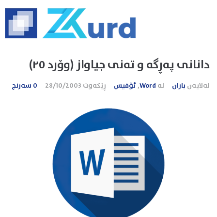
دانانی په‌ڕگه‌ و ته‌نی جیاواز (وۆرد ٢٥)
لەلایەن
باران
لە
Word
,
ئۆفیس
ڕێکەوت
28/10/2003
0 سەرنج