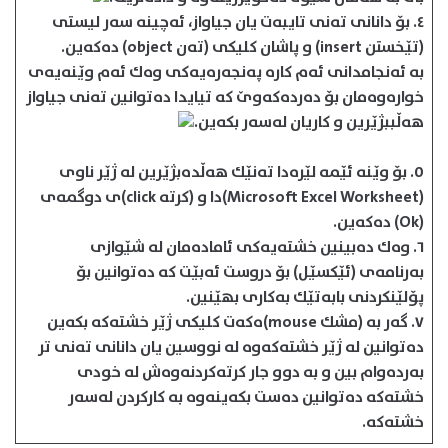
٤. بۆ دانانی ته‌نی تایبه‌ت یان جیاواز، ئه‌چینه‌ سه‌ر لیستی
(تێخستن insert) و پاشان كلیكی (ته‌ن object) ده‌كه‌ین.
به‌ ئه‌نجامدانی ئه‌م كاره‌ په‌نجه‌ره‌یه‌كی وه‌ك ئه‌م وێنه‌یه‌ی
خواره‌وه‌مان بۆ ده‌رده‌كه‌وێ كه‌ تیایدا ده‌توانین ته‌نی جیاواز
هه‌ڵببژێرین و كاریان له‌سه‌ر بكه‌ین.
٥. بۆ وێنه‌ ئێمه‌ لێره‌دا ته‌نێك هه‌ڵده‌بژێرین له‌ ژێر ناوی
(Microsoft Excel Worksheet)دا و (كرته‌ click)ی دوگمه‌ی
(Ok) ده‌كه‌ین.
٦. وه‌ك ده‌بینین خشته‌یه‌كی ئاماده‌مان له‌ شێوازی
به‌رنامه‌ی (ئێكسێل) بۆ دروست ئه‌بێت كه‌ ده‌توانین بۆ
پۆلێنكردنی بابه‌تێك به‌كاری بهێنین.
٧. گه‌ر به‌ (مشك mouse)ه‌كه‌ت كلیكی ژێر خشته‌كه‌ بكه‌ین
ده‌توانین له‌ ژێر خشته‌كه‌وه‌ له‌ نووسین یان دانانی ته‌نی تر
به‌رده‌وام بین و به‌ دوو جار كرته‌كردنه‌وه‌ش له‌ خودی
خشته‌كه‌ ده‌توانین ده‌ست بكه‌ینه‌وه‌ به‌ كاركردن له‌سه‌ر
خشته‌كه‌.