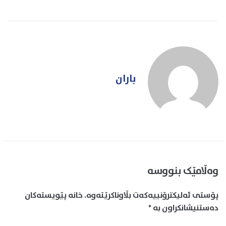
باران
وەڵامێک بنووسە
پۆستی ئەلیکترۆنییەکەت بڵاوناکرێتەوە.
خانە پێویستەکان
دەستنیشانکراون بە
*