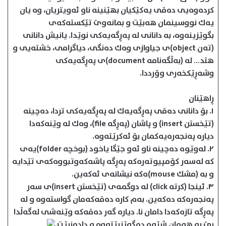
كرده‌وه‌یی ده‌قی یه‌كێكیان بهێنینه‌ ناو ئه‌ویتریان، وه‌ یان
یه‌ك نووسینمان هه‌بێت‌ و بمانه‌وێ تێكسته‌كه‌ی
بگوێزینه‌وه، به‌ دانانی له‌ په‌ڕگه‌یه‌كی نوێدا. یانیش دانانی
(ته‌ن object)ی جیاوازی وه‌ك ده‌نگی، دیاگرامی، خشته‌یی و
هتد… له‌ (به‌ڵگه‌نامه document)‌ی په‌ڕگه‌یه‌كی
وشه‌ڕێكخه‌ری وۆرددا.
ڕاهێنان
١. بۆ دانانی ده‌قی په‌ڕگه‌یه‌ك له‌ په‌ڕگه‌یه‌كی تردا، ده‌چینه‌
(تێخستن insert) و پاشان (په‌ڕگه file)، وه‌ك له‌ وێنه‌كه‌دا
دیاره‌ په‌نجه‌ره‌یه‌كمان بۆ ئه‌كرێته‌وه‌.
٢. له‌وێوه‌ ده‌چینه‌ ناو ئه‌و جێگا یاخود (بوخچه‌ folder)یه‌ی
كه‌ له‌سه‌ر كۆمپیوته‌ره‌كه‌ په‌ڕگه‌ پاشه‌كه‌وتبووه‌كه‌ی تێدایه‌
و به‌ (مشك mouse)ه‌كه‌ نیشانه‌ی ئه‌كه‌ین.
٣. ئینجا (كرته‌ click) له‌ دوگمه‌ی (تێخستن insert)ی سه‌ر
په‌نجه‌ره‌كه‌ ده‌كه‌ین. به‌م كاره‌ ده‌قه‌كه‌مان گواسته‌وه‌ و له‌
په‌ڕگه‌ تازه‌كه‌دا دامان نا. دیاره‌ گه‌ر ده‌قه‌‌كه‌ وێنه‌شی له‌گه‌ڵدا
بێ به‌ هه‌مان شێوه‌ ده‌گوێزرێته‌وه و داده‌نرێت‌.