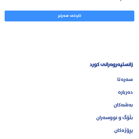
زانستپەروەرانی کورد
سەرەتا
دەربارە
بەشەکان
بڵۆگ و نووسەران
پڕۆژەکان