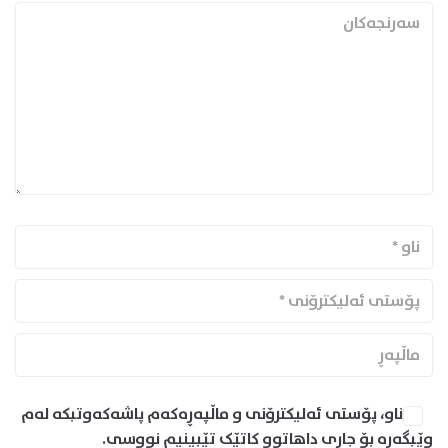
ناو، پۆستی ئەلیکترۆنی و ماڵپەڕەکەم پاشەکەوتبکە لەم
وێبگەڕە بۆ جاری داهاتوو کاتێک تێبینیم نووسی.