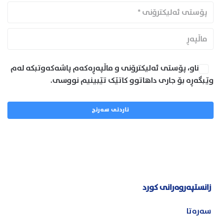
ناو، پۆستی ئەلیکترۆنی و ماڵپەڕەکەم پاشەکەوتبکە لەم
وێبگەڕە بۆ جاری داهاتوو کاتێک تێبینیم نووسی.
زانستپەروەرانی کورد
سەرەتا