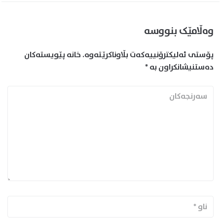
وەڵامێک بنووسە
پۆستی ئەلیکترۆنییەکەت بڵاوناکرێتەوە.
خانە پێویستەکان
دەستنیشانکراون بە
*