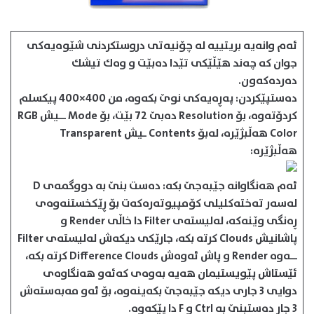
ئه‌م وانه‌یه‌ بریتییه‌ له‌ چۆنیه‌تی دروستكردنی شێوه‌یه‌كی
جوان كه‌ چه‌ند هێڵێكی تێدا ده‌بێت و وه‌ك تیشك
ده‌رده‌كه‌ون.
ده‌ستپێكردن: په‌ڕه‌یه‌كی نوێ بكه‌وه‌، من 400×400 پیكسلم
كردۆته‌وه‌، بۆ Resolution ده‌بێ 72 بێت، بۆ Mode ــیش RGB
Color هه‌ڵبژێره‌، له‌بۆ Contents ـیش Transparent
‌‌هه‌ڵبژێره‌:
ئه‌م هه‌نگاوانه‌ جێبه‌جێ بكه‌: ده‌ست بنێ به‌ دووگمه‌ی D
له‌سه‌ر ته‌خته‌كلیلی كۆمپیوته‌ره‌كه‌ت بۆ ڕێكخستنه‌وه‌ی
ڕه‌نگی وێنه‌كه‌، له‌لیسته‌ی Filter دا خاڵی Render و
پاشانیش Clouds كرته‌ بكه‌، جارێكی دیكه‌ش له‌لیسته‌ی Filter
ــه‌وه‌ Render و پاش ئه‌وه‌ش Difference Clouds كرته‌ بكه‌،
ئێستاش پێویستیمان ‌‌هه‌یه‌ به‌وه‌ی كه‌ئه‌و هه‌نگاوه‌ی
دوایی 3 جاری دیكه‌ جێبه‌جێ بكه‌ینه‌وه‌، بۆ ئه‌و مه‌به‌سته‌ش
3 جار ده‌ستبنێ به‌ Ctrl و F دا پێكه‌وه‌.