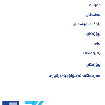
دەربارە
بەشەکان
بڵۆگ و نووسەران
پڕۆژەکان
ماف
پەیوەندی
پڕۆژەکان
فەرهەنگی تەکنۆلۆجیای زانیاری