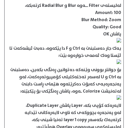
له‌لیسته‌ی Filter ــه‌وه‌ Blur و Radial Blur كرته‌بكه‌،
Amount: 100
Blur Method: Zoom
Quality: Good
پاشان OK
یه‌ك جار ده‌ستبنێ به‌ Ctrl و F دا پێكه‌وه‌، ده‌بێ ئیشه‌كه‌ت تا
ئێستا وه‌ك ئه‌مه‌ی خواره‌وه‌ بێت:
بۆ جوانتر بوونی وێنه‌كه‌ ده‌توانین ڕه‌نگی بكه‌ین، ده‌ستبنێ
به‌ Ctrl و U له‌سه‌ر ته‌خته‌كلیلی كۆمپیوته‌ره‌كه‌ت، له‌و
په‌نجه‌ره‌یه‌ی كه‌بۆت ده‌كرێته‌وه‌ هێمای ڕاست دابنێ
له‌ته‌نیشت Colorize ـه‌وه‌، پاشان ڕه‌نگێكی بۆ پێكبێنه‌:
لایه‌ره‌كه‌ كۆپی بكه‌، Layer پاشان Duplicate Layer،
له‌و په‌نجه‌ره‌ بچووكه‌ی كه‌ ناوی لایه‌ره‌كانی تێدایه‌
كرته‌یه‌ك بكه‌سه‌ر layer 1 copy ته‌نیا شینی بكه‌،
له‌لیسته‌كه‌ی سه‌ره‌وه‌ی Overlay هه‌ڵبژێره‌: