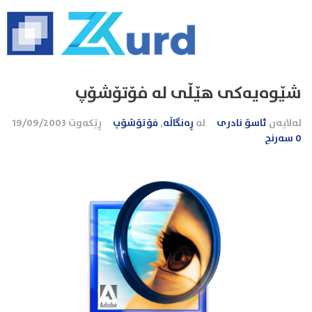
شێوه‌یه‌كی هێڵی له فۆتۆشۆپ
لەلایەن
ئاسۆ نادری
لە
ڕەنگاڵە
,
فۆتۆشۆپ
ڕێکەوت
19/09/2003
0 سەرنج