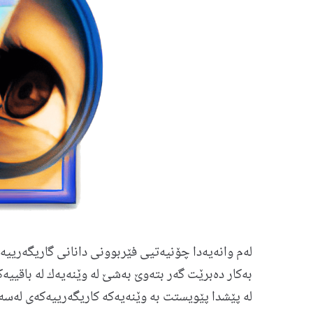
له‌م وانه‌یه‌دا چۆنیه‌تیی فێربوونی دانانی گاریگه‌رییه‌
به‌كار ده‌برێت گه‌ر‌ بته‌وێ به‌شێ له‌ وێنه‌یه‌ك له‌ باقی
له ‌پێشدا پێویستت به‌ وێنه‌یه‌که كاریگه‌رییه‌كه‌ی له‌سه‌