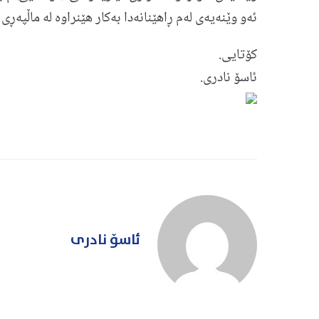
ئه‌و وێنه‌یه‌ی له‌م ڕاهێنانه‌دا به‌كار هێنراوه‌ له‌ ماڵپه‌ڕی
كۆتایی.
ئاسۆ نادری.
ئاسۆ نادری