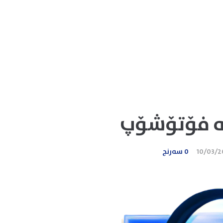
لە فۆتۆشۆپ
10/03/
0 سەرنج