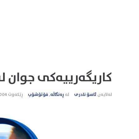
كاریگه‌رییه‌كی جوان 
لەلایەن
ئاسۆ نادری
لە
ڕەنگاڵە
,
فۆتۆشۆپ
ڕێکەوت
2004