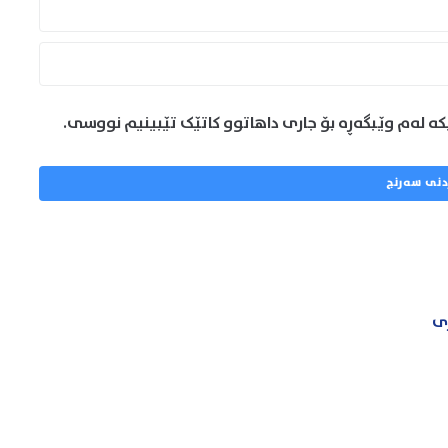
کە لەم وێبگەڕە بۆ جاری داهاتوو کاتێک تێبینیم نووسی.
ری