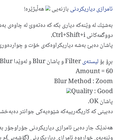
ئامرازی
دیاریكردنی
بازنه‌یی
هه‌ڵبژێره!
به‌شێك له‌ وێنه‌كه‌ دیاری بكه‌ كه‌ ده‌ته‌وێ له‌ چاوه‌ی به
دووگمه‌كانی Ctrl+Shift+i،
پاشان ده‌بێ به‌شه‌ دیاریكراوه‌كه‌ی خۆت و چوارده‌وری 
بڕۆ بۆ
لیسته‌ی
Filter و پاشان Blur و له‌وێدا Redial Blur
Amount = 60
Blur Method : Zoom
Quality : Good
پاشان OK.
ده‌بینی كه‌ كاریگه‌رییه‌كه‌ شێوه‌یه‌كی جوانتر ده‌به‌خشێ
هه‌ندێک جار ده‌بێ ئامرازی دیاریكردنی جۆراوجۆر به‌كار
وێنه‌یه‌ی خواره‌وه‌ ئامرازی دیاریكردنی (گۆشه‌یی)م به‌