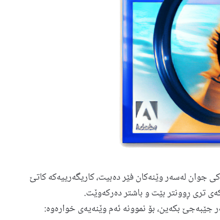
كی جوان له‌سه‌ر وێنه‌كان فێر ده‌بیت، كاریگه‌رییه‌كه‌ كاتێ
یه‌كه‌ی تری ڕوونتر بێت و باشتر ده‌ركه‌وێت.
ر جێبه‌جێ بكه‌ین، بۆ نموونه‌ ئه‌م وێنه‌یه‌ی خواره‌وه‌: