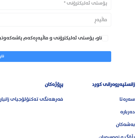
ناو، پۆستی ئەلیکترۆنی و ماڵپەڕەکەم پاشەکەوتب
زانستپەروەرانی کورد
پڕۆژەکان
سەرەتا
فەرهەنگی تەکنۆلۆجیای زانیا
دەربارە
بەشەکان
بڵۆگ و نووسەران