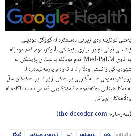
بەشی توێژینەوەی ژیریی دەستکرد لە گووگڵ مودێلی
زانستی نوێی بۆ پرسیاری پزیشکی بڵاوکردەوە. ئەم مودێلە
بە ناوی Med-PaLM، ئەم مودێلە پرسیاری پزیشکی بە
شێوەیەکی زانستی وەڵام ئەداتەوە و یارمەتیدەرە لە
ڕوونکردنەوەی شیتەڵکاریی پزیشکی. زۆر لە پزیشکەکان سڵ
لە بەکارهێنانی دەکەنەوە و ئامۆژگاریی ئەدەن کە بە ئاگاوە لە
وەڵامەکان بڕوانن.
(سەرچاوە:
the-decoder.com
)
تاگەکان:
بۆت
پزیشکی
ژ.د
ژیریی دەستکرد
گوگل