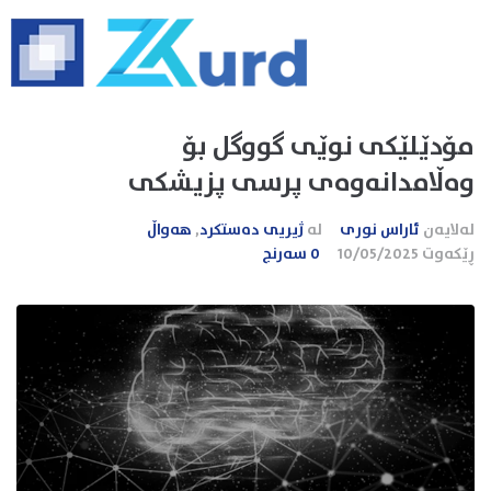
مۆدێلێکی نوێی گووگل بۆ
وەڵامدانەوەی پرسی پزیشکی
لەلایەن
ئاراس نوری
لە
ژیریی دەستکرد
,
هەواڵ
ڕێکەوت
10/05/2025
0 سەرنج