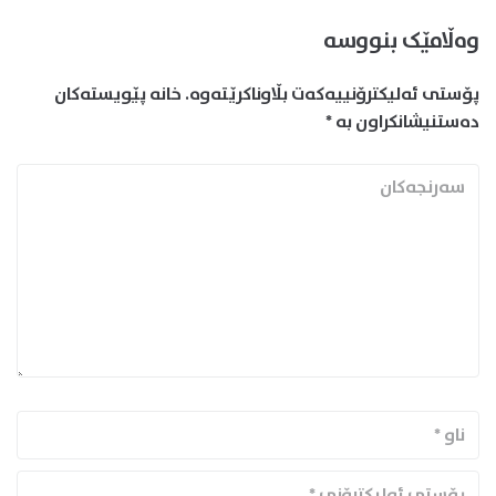
وەڵامێک بنووسە
پۆستی ئەلیکترۆنییەکەت بڵاوناکرێتەوە.
خانە پێویستەکان
دەستنیشانکراون بە
*