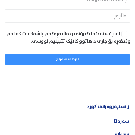
ناو، پۆستی ئەلیکترۆنی و ماڵپەڕەکەم پاشەکەوتبکە لەم
وێبگەڕە بۆ جاری داهاتوو کاتێک تێبینیم نووسی.
زانستپەروەرانی کورد
سەرەتا
دەربارە