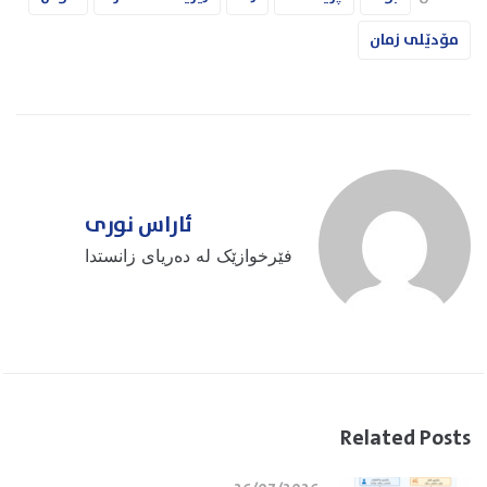
مۆدێلی زمان
ئاراس نوری
فێرخوازێک لە دەریای زانستدا
Related Posts