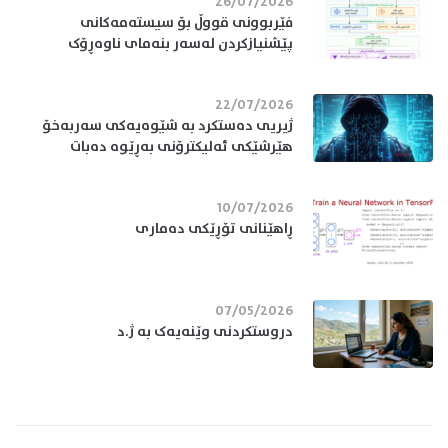
26/07/2026
فێربوونی قووڵ بۆ سیستەمەکانی
پێشنیازکردن لەسەر بنەمای ناوەڕۆک
22/07/2026
ژیریی دەستکرد بە شێوەیەکی سەربەخۆ
هێرشێکی ئەلیکترۆنی بەڕێوە دەبات
10/07/2026
ڕاهێنانی تۆڕێکی دەماری
07/05/2026
دروستکردنی وێنەیەک بە ژ.د