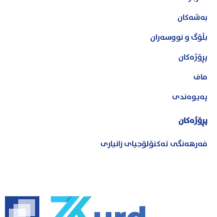
بەشەکان
بڵۆگ و نووسەران
پڕۆژەکان
ماف
پەیوەندی
پڕۆژەکان
فەرهەنگی تەکنۆلۆجیای زانیاری