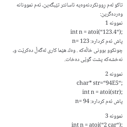
تاكو له‌م ڕوونكردنه‌وه‌یه‌ ئاسانتر تێبگه‌ین، ئه‌م نموونانه‌
وه‌رده‌گرین:
نموونه 1
int n = atoi(“123.4“);
پاش ئه‌م كرداره: n= 123
چونكوو بوونی خاڵه‌كه‌ . وه‌ك هێما كاری له‌گه‌ڵ ده‌كرێت و،
نه‌خشه‌كه‌ پشت گوێی ده‌خات.
نموونه 2
char* str=“94E5“;
int n = atoi(str);
پاش ئه‌م كرداره: n= 94
نموونه 3
int n = atoi(“2 car“);