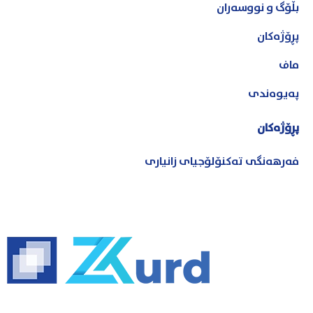
بڵۆگ و نووسەران
پڕۆژەکان
ماف
پەیوەندی
پڕۆژەکان
فەرهەنگی تەکنۆلۆجیای زانیاری