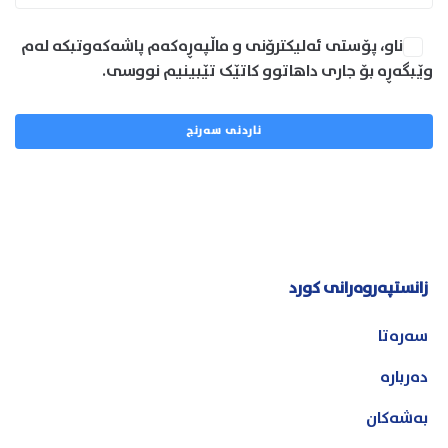
ناو، پۆستی ئەلیکترۆنی و ماڵپەڕەکەم پاشەکەوتبکە لەم
وێبگەڕە بۆ جاری داهاتوو کاتێک تێبینیم نووسی.
زانستپەروەرانی کورد
سەرەتا
دەربارە
بەشەکان