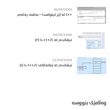
16/05/2005
++C له ژێر لینوكسدا – به‌شی یه‌كه‌م
09/10/2004
نیشاندەر لە C++/C دا (٢)
22/09/2004
نیشاندەر لە زمانەکانی C++/C دا (١)
وەڵامێک بنووسە