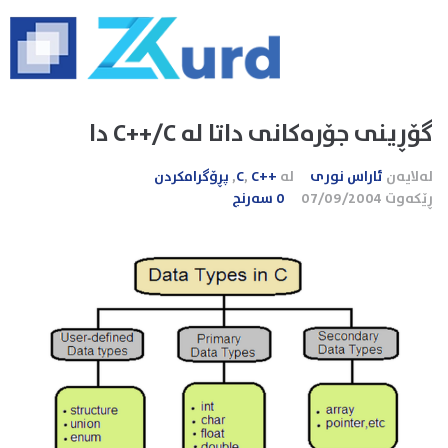
گۆڕینی جۆرەکانی داتا لە C++/C دا
لەلایەن
ئاراس نوری
لە
++C
C
,
,
پڕۆگرامکردن
ڕێکەوت
07/09/2004
0 سەرنج