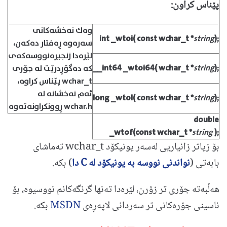
پێناس كراون:
وه‌ك نه‌خشه‌كانی
int
_wtoi(
const
wchar_t
*
string
);
سه‌ره‌وه ڕه‌فتار ده‌كه‌ن،
لێره‌دا زنجیر‌ه‌نووسه‌كه‌ی
__int64
_wtoi64(
wchar_t
*
string
);
كه ده‌گۆڕدرێت له‌ جۆری
wchar_t پێناس كراوه‌،
ئه‌م نه‌خشانه له
long
_wtol(
const
wchar_t
*
string
);
wchar.h ڕوونكراونه‌ته‌وه
double
_wtof(
const
wchar_t
*
string
);
بۆ زیاتر زانیاریی له‌سه‌ر یونیكۆد wchar_t ته‌ماشای
بابه‌تی (
نواندنی نووسه به‌ یونیكۆد له‌ C دا
) بكه.
هه‌ڵبه‌ته‌ جۆری تر زۆرن، لێره‌دا ته‌نها گرنگه‌كانم نووسیوه‌، بۆ
ناسینی جۆره‌كانی تر سه‌ردانی لاپه‌ڕه‌ی
MSDN
بكه‌.