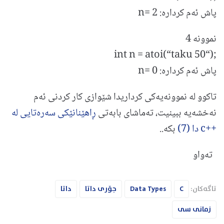
پاش ئه‌م كرداره: n= 2
نموونه 4
int n = atoi(“taku 50“);
پاش ئه‌م كرداره: n= 0
تاكوو له‌ نموونه‌یه‌كی كرداریدا شێوازی كار كردنی ئه‌م
نه‌خشه‌یه‌ ببینیت، ته‌ماشای بابه‌تی
ڕاهێنانێكی سه‌ره‌تایی له
++c دا (7)
بكه..
ته‌واو
تاگەکان:
C
Data Types
جۆری داتا
داتا
زمانی سی