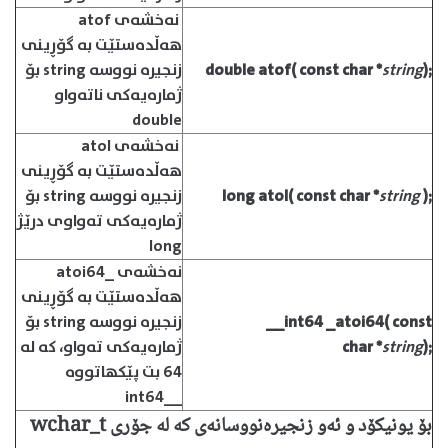
نه‌خشه‌ی atof
هه‌ڵده‌ستێت به گۆڕینی
);
string
*
char
const
atof(
double
زنجیره نووسه string بۆ
ژماره‌یه‌كی ناته‌واو
double
نه‌خشه‌ی atol
هه‌ڵده‌ستێت به گۆڕینی
);
string
*
char
const
atol(
long
زنجیره نووسه string بۆ
ژماره‌یه‌كی ته‌واوی درێژ
long
نه‌خشه‌ی _atoi64
هه‌ڵده‌ستێت به گۆڕینی
const
__int64 _atoi64(
زنجیره نووسه string بۆ
);
string
*
char
ژماره‌یه‌كی ته‌واو، كه له
64 بت پێكهاتووه
__int64
بۆ یونیكۆد و ئه‌و زنجیره‌نووسانه‌ی كه له جۆری wchar_t