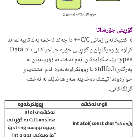
گۆڕینی جۆره‌داتا
له كتێبخانه‌ی زمانی C/C++ دا چه‌ند نه‌خشه‌یه‌ك تایبه‌تمه‌ند
كراوه بۆ وه‌رگێڕان و گۆڕینی جۆره‌ جیاجیاكانی داتا Data
types پێناسكراوه‌كان، ئه‌م نه‌خشانه زۆرینه‌یان له‌
په‌ڕگه‌یstdlib.h دا ڕوونكراونه‌ته‌وه. له‌م خشته‌یه‌ی
خواره‌وه‌دا تیشك ده‌خه‌ینه‌ سه‌ر هه‌ندێك له نه‌خشه‌
گرنگه‌كانی.
ناوی نه‌خشه‌
ڕوونكردنه‌وه‌
نه‌خشه‌ی atoi
هه‌ڵده‌ستێت به گۆڕینی
int
atoi(
const
char
*
string
);
زنجیره نووسه string بۆ
ژماره‌یه‌كی ته‌واو int