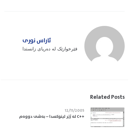
ئاراس نوری
فێرخوازێک لە دەریای زانستدا
Related Posts
12/11/2005
++C له ژێر لینوكسدا – به‌شی دووه‌م