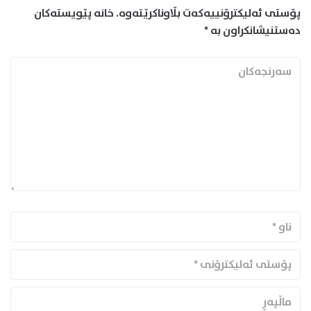
پۆستی ئەلیکترۆنییەکەت بڵاوناکرێتەوە.
خانە پێویستەکان
دەستنیشانکراون بە
*