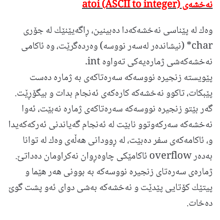
نه‌خشه‌ی
atoi (ASCII to integer)
وه‌ك له پێناسی نه‌خشه‌كه‌دا ده‌بینین، ڕاگه‌یێنێك له جۆری
char* (نیشانده‌ر له‌سه‌ر نووسه) وه‌رده‌گرێت، وه ئاكامی
نه‌خشه‌كه‌شی ژماره‌یه‌كی ته‌واوه int.
پێویسته زنجیره نووسه‌كه سه‌ره‌تاكه‌ی به ژماره ده‌ست
پێبكات، تاكوو نه‌خشه‌كه كاره‌كه‌ی ئه‌نجام بدات و بیگۆڕێت.
گه‌ر بێتو زنجیره نووسه‌كه سه‌ره‌تاكه‌ی ژماره نه‌بێت، ئه‌وا
نه‌خشه‌كه سه‌ركه‌وتوو نابێت له ئه‌نجام گه‌یاندنی ئه‌ركه‌كه‌یدا
و، ئاكامه‌كه‌ی سفر ده‌بێت، له ڕوودانی هه‌ڵه‌ی وه‌ك له توانا
به‌ده‌ر overflow ئاكامێكی چاوه‌ڕوان نه‌كراومان ده‌داتێ.
ژماره‌ی سه‌ره‌تای زنجیره نووسه‌كه به بوونی هه‌ر هێما و
پیتێك كۆتایی پێدێت و نه‌خشه‌كه به‌شی دوای ئه‌و پشت گوێ
ده‌خات.