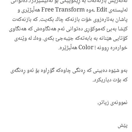
ئه‌گه‌ریش بازنه‌كه‌ت به‌ ڕێكوپێكی بۆ نه‌كێشێردرا، ده‌توانی
له‌لیسته‌ی Edit ـه‌وه Free Transform هه‌ڵبژێری و
پاشان به‌ئاره‌زوی خۆت بازنه‌كه‌ چاك بكه‌یت. كه‌ بازنه‌كه‌ت
كێشا به‌بێ كه‌موكۆڕی ده‌توانی ئه‌م هه‌نگاوه‌ش كه‌ هه‌نگاوی
كۆتایی هێنانه‌ به‌ بابه‌ته‌كه‌ جێبه‌جێ بكه‌ی. وه‌ك له‌ وێنه‌ی
خواره‌ره ڕوونه‌ ! Color هه‌ڵبژێره.
به‌و شێوه‌ ده‌بینی كه ڕه‌نگی چاوه‌كه گۆڕاوه بۆ ئه‌و ڕه‌نگه‌ی
كه بۆت دیاریكرد.
نموونه‌ی زیاتر،
پێش