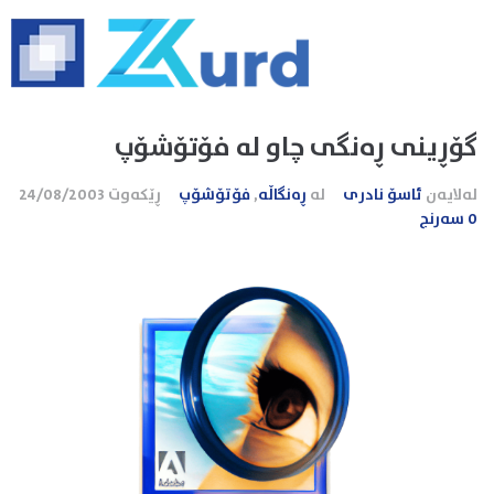
گۆڕینی ڕه‌نگی چاو له فۆتۆشۆپ
لەلایەن
ئاسۆ نادری
لە
ڕەنگاڵە
,
فۆتۆشۆپ
ڕێکەوت
24/08/2003
0 سەرنج