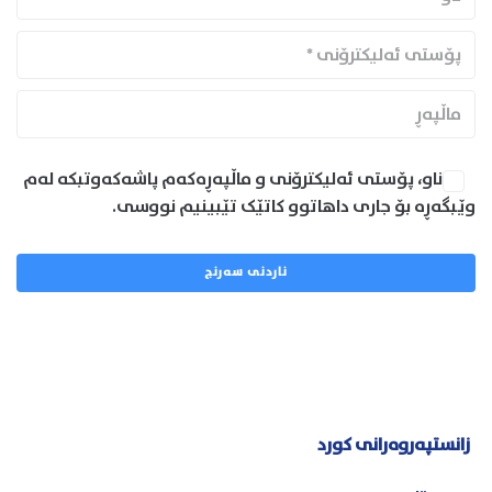
ناو، پۆستی ئەلیکترۆنی و ماڵپەڕەکەم پاشەکەوتبکە لەم
وێبگەڕە بۆ جاری داهاتوو کاتێک تێبینیم نووسی.
زانستپەروەرانی کورد