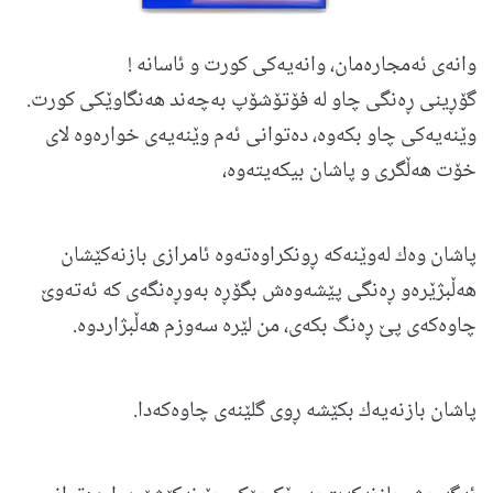
وانه‌ی ئه‌مجاره‌مان، وانه‌یه‌كی كورت و ئاسانه‌ !
گۆڕینی ڕه‌نگی چاو له‌ فۆتۆشۆپ به‌چه‌ند هه‌نگاوێكی كورت.
وێنه‌یه‌كی چاو بكه‌وه، ده‌توانی ئه‌م وێنه‌یه‌ی خواره‌وه لای
خۆت هه‌ڵگری و پاشان بیكه‌یته‌وه،
پاشان وه‌ك له‌وێنه‌كه‌ ڕونكراوه‌ته‌وه ئامرازی بازنه‌كێشان
هه‌ڵبژێره‌و ڕه‌نگی پێشه‌وه‌ش بگۆڕه‌ به‌وڕه‌نگه‌ی كه‌ ئه‌ته‌وێ
چاوه‌كه‌ی پێ ڕه‌نگ بكه‌ی، من لێره سه‌وزم هه‌ڵبژاردوه.
پاشان بازنه‌یه‌ك بكێشه‌ ڕوی گلێنه‌ی چاوه‌كه‌دا.