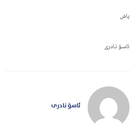
پاش
ئاسـۆ نـادری
ئاسۆ نادری