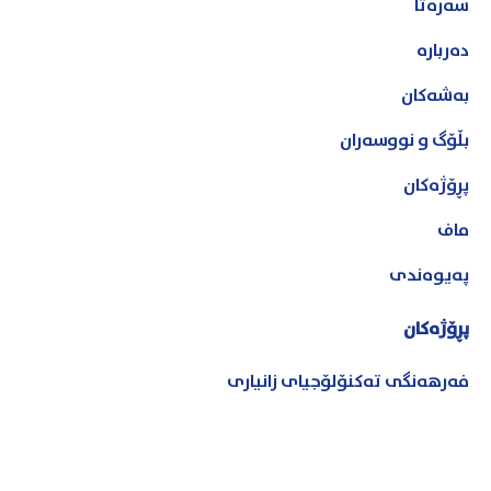
سەرەتا
دەربارە
بەشەکان
بڵۆگ و نووسەران
پڕۆژەکان
ماف
پەیوەندی
پڕۆژەکان
فەرهەنگی تەکنۆلۆجیای زانیاری