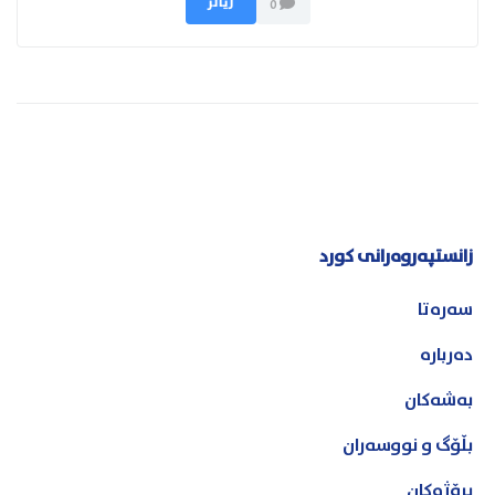
زیاتر
0
زانستپەروەرانی کورد
سەرەتا
دەربارە
بەشەکان
بڵۆگ و نووسەران
پڕۆژەکان