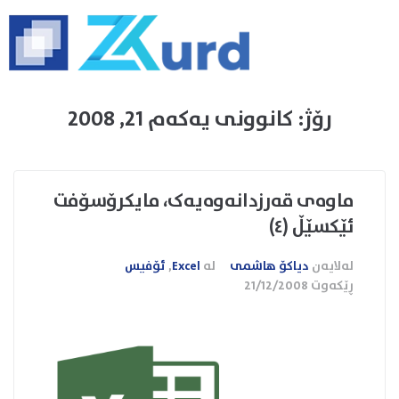
رۆژ:
کانوونی یەکەم 21, 2008
ماوه‌ی قه‌رزدانه‌وه‌یەک، مایكرۆسۆفت
ئێكسێڵ (٤)
لەلایەن
دیاکۆ هاشمی
لە
Excel
,
ئۆفیس
ڕێکەوت
21/12/2008