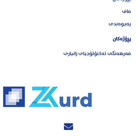
ماف
پەیوەندی
پڕۆژەکان
فەرهەنگی تەکنۆلۆجیای زانیاری