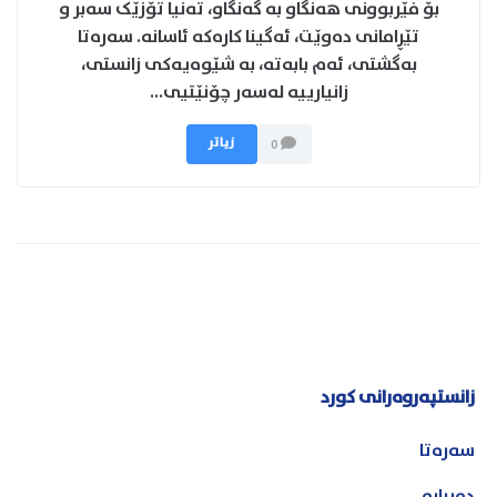
بۆ فێربوونی هەنگاو بە گەنگاو، تەنیا تۆزێک سەبر و
تێڕامانی دەوێت، ئەگینا کارەکە ئاسانە. سەرەتا
بەگشتی، ئەم بابەتە، بە شێوەیەکی زانستی،
زانیارییە لەسەر چۆنێتیی...
زیاتر
0
زانستپەروەرانی کورد
سەرەتا
دەربارە