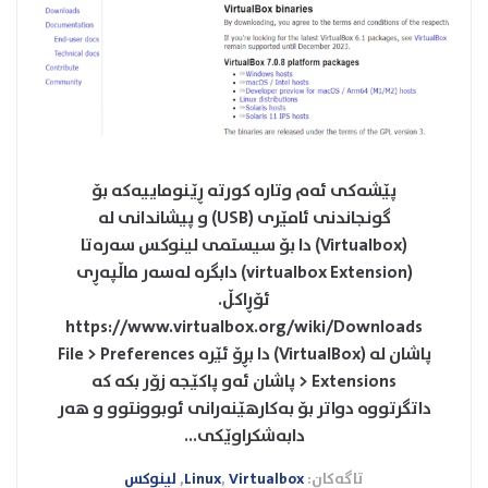
پێشەکی‌ ئەم وتارە کورتە ڕێنوماییەکە بۆ
گونجاندنی ئامێری (USB) و پیشاندانی لە
(Virtualbox) دا بۆ سیستمی لینوکس‌ سەرەتا
(virtualbox Extension) دابگرە لەسەر ماڵپەڕی
ئۆڕاکڵ.
https://www.virtualbox.org/wiki/Downloads
پاشان لە (VirtualBox) دا بڕۆ ئێرە File > Preferences
> Extensions پاشان ئەو پاکێجە زۆر بکە کە
داتگرتووە دواتر بۆ بەکارهێنەرانی ئوبوونتوو و هەر
دابەشکراوێکی...
تاگەکان:
Virtualbox
,
Linux
,
لینوکس