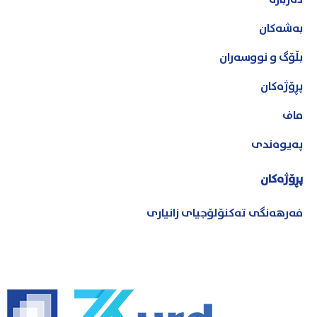
بەشەکان
بڵۆگ و نووسەران
پڕۆژەکان
ماف
پەیوەندی
پڕۆژەکان
فەرهەنگی تەکنۆلۆجیای زانیاری