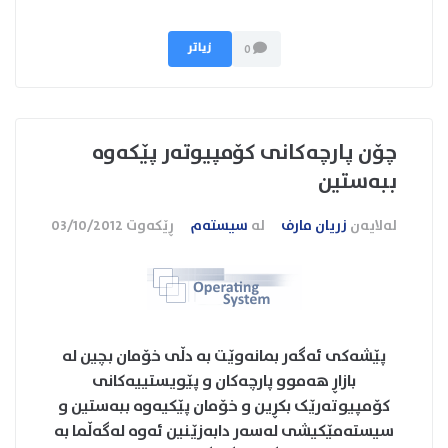
زیاتر
0
چۆن پارچەکانی کۆمپیوتەر پێکەوە
ببەستین
لەلایەن
زریان مارف
لە
سیستەم
ڕێکەوت
03/10/2012
پێشەکی ئەگەر بمانەوێت بە دڵی خۆمان بچین لە
بازاڕ هەموو پارچەکان و پێویستییەکانی
کۆمپیوتەرێک بکڕین و خۆمان پێکیەوە ببەستین و
سیستەمێکیشی لەسەر دابەزێنین ئەوە لەگەڵما بە