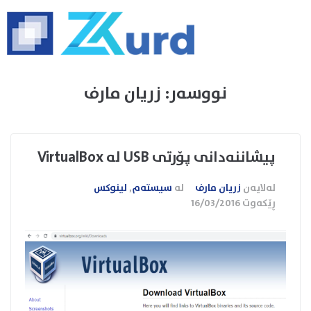
نووسەر:
زریان مارف
پیشاننەدانی پۆرتی USB لە VirtualBox
لەلایەن
زریان مارف
لە
سیستەم
,
لینوکس
ڕێکەوت
16/03/2016