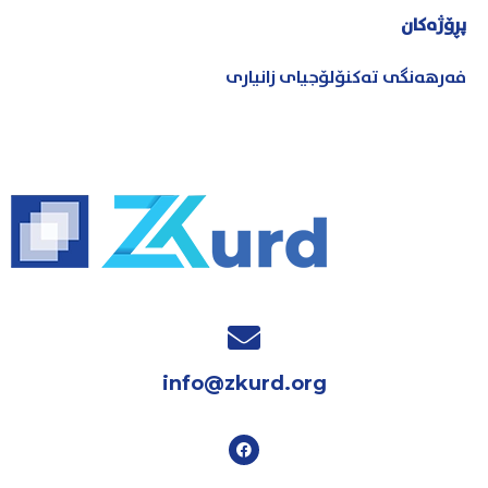
پڕۆژەکان
فەرهەنگی تەکنۆلۆجیای زانیاری
info@zkurd.org