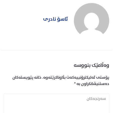
ئاسۆ نادری
وەڵامێک بنووسە
پۆستی ئەلیکترۆنییەکەت بڵاوناکرێتەوە.
خانە پێویستەکان
دەستنیشانکراون بە
*