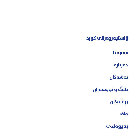
زانستپەروەرانی کورد
سەرەتا
دەربارە
بەشەکان
بڵۆگ و نووسەران
پڕۆژەکان
ماف
پەیوەندی