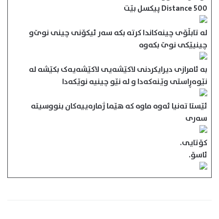
Distance 500 پیكسل بێت
له‌ تابڵۆی چینه‌كاندا كرته‌ بكه‌ سه‌ر ئیكۆنی چینی نوێ‌و
چینیێكی نوێ بكه‌وه‌
به‌ ئامرازی دیرایكردنی لاكێشه‌یی لاكێشه‌یه‌ک بكێشه‌ له‌
نێوه‌ڕاستی وێنه‌كه‌دا و له‌ نێو چینیه‌ نوێكه‌دا
ئێستا ته‌نیا ئه‌وه‌ ماوه‌ كه‌ هێما ژماره‌ییه‌كان بنووسیته‌
سه‌ری
كۆتایی.
ئاسۆ.