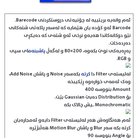
ئه‌م وانه‌یه‌ بریتییه‌ له‌ چۆنیه‌تی دروستكردنی Barecode.
Barcode ئه‌و كۆده‌ یان هێمایه‌ كه‌ له‌سه‌ر پاكه‌تی شته‌كانی
نێو دوكانه‌كاندا هه‌یه‌و نرخی ئه‌و شته‌ی كه‌ ده‌یكڕی
ده‌رده‌خات.
په‌ڕه‌یه‌كی نوێ بكه‌وه‌، 200×80 و له‌گه‌ڵ
پاشبنه‌ما
ی سپی
و RGB.
له‌لیسته‌ی Filter دا
كرته‌
‌ بكه‌سه‌ر Noise و پاشان Add Noise،
وه‌ک ئه‌مه‌ی خواره‌وه‌ ڕێكیبخه‌
Amount بنووسه‌ 400
بۆ Distribution ده‌بێ Gaussian بێت.
Monochromatic ـیش چالاک بكه‌
ئه‌م هه‌نگاوه‌ش هه‌ر له‌لیسته‌ی Filter دایه‌و ئه‌مجاره‌یان
كرته‌ بكه‌ سه‌ر Blur و پاشان Motion Blur هه‌ڵبژێره‌
بۆ Angle بنووسه‌ 90