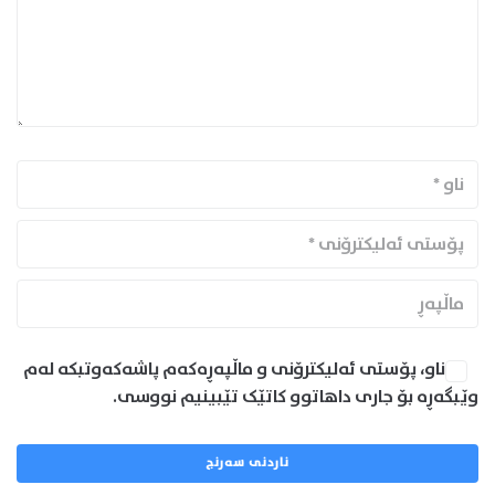
ناو، پۆستی ئەلیکترۆنی و ماڵپەڕەکەم پاشەکەوتبکە لەم
وێبگەڕە بۆ جاری داهاتوو کاتێک تێبینیم نووسی.