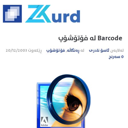
Barcode لە فۆتۆشۆپ
لەلایەن
ئاسۆ نادری
لە
ڕەنگاڵە
,
فۆتۆشۆپ
ڕێکەوت
20/12/2003
0 سەرنج