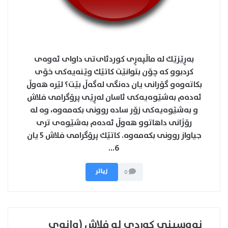
به‌ڕێزێك له ماڵپه‌ڕی كوردئای‌تی داوای ئه‌وه‌ی
كردبوو كه‌ چۆن بتوانێت كاتێك وێنه‌یه‌كی خۆی
بكاته‌وه‌و گۆرانی یان ده‌نگی له‌گه‌ڵ بێت؟ لێره‌ هه‌وڵ
ئه‌ده‌م به‌شێوه‌یه‌كی ئاسان له‌ڕێی پرۆگرامی فلاش
و به‌شێوه‌یه‌كی زۆر ساده روونی بكه‌مه‌وه، وه له‌
رۆژانی داهاتوو هه‌و‌ڵ ئه‌ده‌م به‌شێوه‌ی تری
جیاواز روونی بكه‌مه‌وه. كاتێك پرۆگرامی فلاش 5 یان
6...
زیاتر
0
نووسینی كوردی له‌ فلاش (وانه‌ی