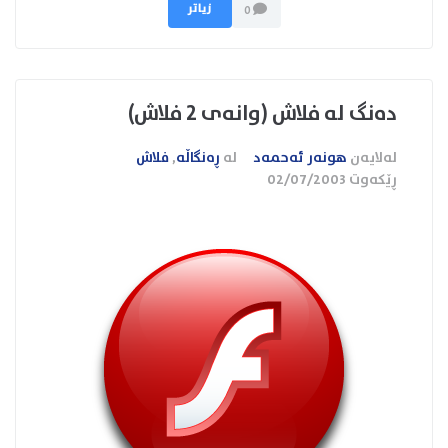
زیاتر
0
ده‌نگ له‌ فلاش (وانه‌ی 2 فلاش)
لەلایەن
هونەر ئەحمەد
لە
ڕەنگاڵە
,
فلاش
ڕێکەوت
02/07/2003