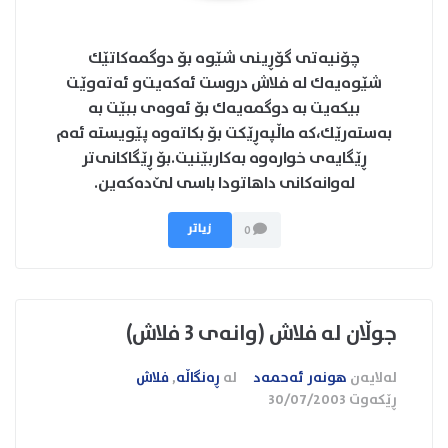
چۆنیه‌تی گۆڕینی شێوه‌ بۆ دوگمه‌كاتێك
شێوه‌یه‌ك له‌ فلاش دروست ئه‌كه‌یت‌و ئه‌ته‌وێت
بیكه‌یت به‌ دوگمه‌یه‌ك بۆ ئه‌وه‌ی ببێت به‌
به‌سته‌رێك‌،كه‌ ماڵپه‌ڕێكت بۆ بكاته‌وه‌ پێویسته‌ ئه‌م
ڕێگایه‌ی خواره‌وه‌ به‌كاربێنیت.بۆ ڕێگاكانی‌تر
له‌وانه‌كانی داهاتودا باسی لێ‌ده‌كه‌ین.
زیاتر
0
جوڵان له‌ فلاش (وانه‌ی 3 فلاش)
لەلایەن
هونەر ئەحمەد
لە
ڕەنگاڵە
,
فلاش
ڕێکەوت
30/07/2003