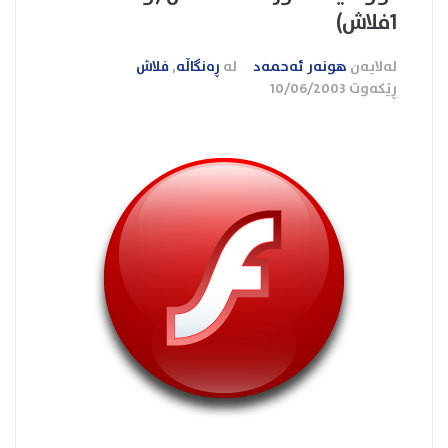
1فلاش)
لەلایەن
هونەر ئەحمەد
لە
ڕەنگاڵە
,
فلاش
ڕێکەوت
10/06/2003