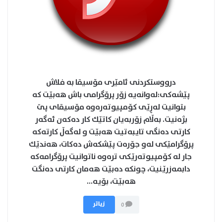
درووستكردنی ئامێری مۆسیقا به‌ فلاش
پێشه‌كی:له‌وانه‌یه‌ زۆر پرۆگرامی باش هه‌بێت كه‌
بتوانیت له‌ڕێی كۆمپیوته‌ره‌وه‌ مۆسیقای پێ
بژه‌نیت. به‌ڵام زۆربه‌یان كاتێك كار ده‌كه‌ن ئه‌گه‌ر
كارتی ده‌نگی تایبه‌تیت هه‌بێت و له‌گه‌ڵ كارته‌كه‌
پرۆگرامێكی له‌و جۆره‌ت پێشكه‌ش ده‌كات، هه‌ندێك
جار له‌ كۆمپیوته‌رێكی تره‌وه ناتوانیت پرۆگرامه‌كه‌
دابمه‌زرێنیت، چونكه‌ ده‌بێت هه‌مان كارتی ده‌نگت
هه‌بێت، بۆیه...
زیاتر
0