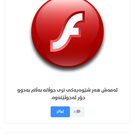
ئه‌مه‌ش هه‌ر شێوه‌یه‌كی تری جوڵانه‌ به‌ڵام به‌دوو
جۆر ئه‌جوڵێته‌وه‌.
زیاتر
0