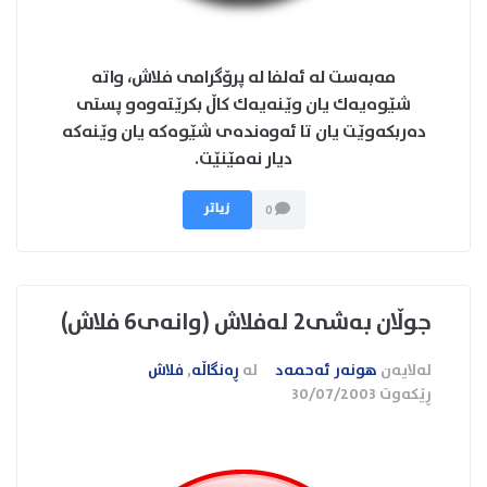
مه‌به‌ست له ئه‌لفا له‌ پرۆگرامی فلاش، واته‌
شێوه‌یه‌ك یان وێنه‌یه‌ك كاڵ بكرێته‌وه‌و پستی
ده‌ربكه‌وێت یان تا ئه‌وه‌نده‌ی شێوه‌كه یان وێنه‌كه‌
دیار نه‌مێنێت.
زیاتر
0
جوڵان به‌شی2 له‌فلاش (وانه‌ی6 فلاش)
لەلایەن
هونەر ئەحمەد
لە
ڕەنگاڵە
,
فلاش
ڕێکەوت
30/07/2003