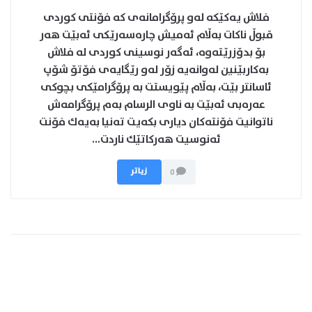
فلاش یه‌كێكه‌ له‌و پرۆگرامانه‌ی كه فۆنتی كوردی
قبوڵ ناكات به‌ڵام ئه‌میش چاره‌سه‌رێكی ئه‌بێت هه‌ر
بۆ بدۆزرێته‌وه، ئه‌گه‌ر نوسینی كوردی له‌ فلاش
به‌كاربێنین له‌وانه‌یه‌ زۆر له‌و رێگایه‌ی فۆتۆ شۆپ
ئاسانتر بێت، به‌ڵام پێویستت به پرۆگرامێكی بچوكی
عه‌ره‌بی ئه‌بێت به ناوی الرسام به‌م پرۆگرامه‌ش
ناتوانیت فۆنته‌كان دیاری بكه‌یت ته‌نیا به‌یه‌ك فۆنت
ئه‌نوسیت هه‌ركاتێك ناردت...
زیاتر
0