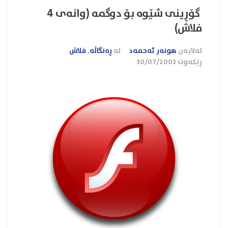
گۆڕینی شێوه‌ بۆ دوگمه (وانه‌ی 4
فلاش)
لەلایەن
هونەر ئەحمەد
لە
ڕەنگاڵە
,
فلاش
ڕێکەوت
30/07/2003