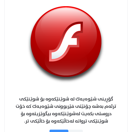
گۆڕینی شێوه‌یه‌ك له‌ شوێنێكه‌وه بۆ شوێنێكی
ترئه‌م به‌شه‌ چۆنێتی فێربوونی شێوه‌یه‌ك كه‌ خۆت
دروستی بكه‌یت له‌شوێنێكه‌وه بیگوێزیته‌وه بۆ
شوێنێكی ترواته‌ له‌خاڵێكه‌وه بۆ خاڵێكی تر.