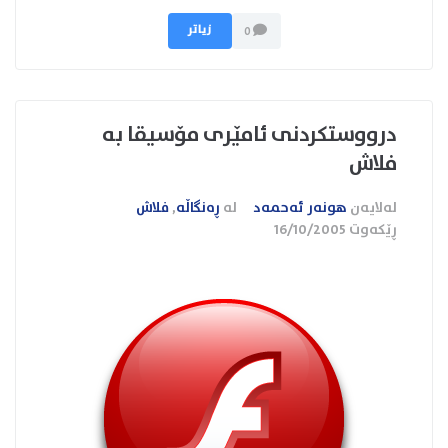
زیاتر
0
درووستكردنی ئامێری مۆسیقا به
فلاش
لەلایەن
هونەر ئەحمەد
لە
ڕەنگاڵە
,
فلاش
ڕێکەوت
16/10/2005