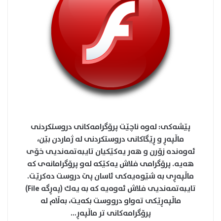
پێشه‌كی: له‌وه‌ ناچێت پرۆگرامه‌كانی دروستكردنی
ماڵپه‌ڕ و ڕێگاكانی دروستكردنی له‌ ژماردن بێن،
ئه‌وه‌نده‌ زۆرن و هه‌ر یه‌كێكیان تایبه‌تمه‌ندیی خۆی
هه‌یه‌. پرۆگرامی فلاش یه‌كێكه‌ له‌و پرۆگرامانه‌ی كه‌
ماڵپه‌ڕی به‌ شێوه‌یه‌كی ئاسان پێ دروست ده‌كرێت.
تایبه‌تمه‌ندیی فلاش ئه‌وه‌یه كه‌ به‌ یه‌ك (په‌ڕگه File)
ماڵپه‌ڕێكی ته‌واو درووست بكه‌یت، به‌ڵام له‌
پرۆگرامه‌كانی تر ماڵپه‌ڕ...