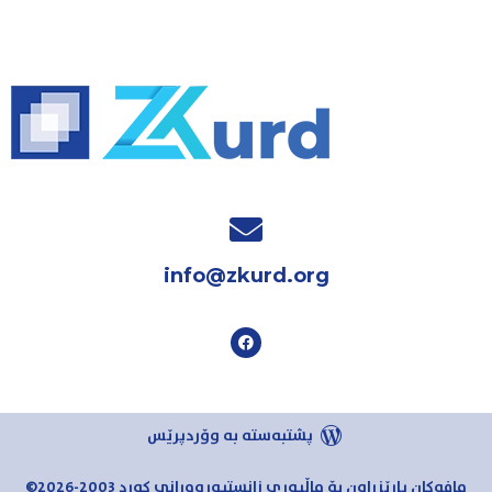
info@zkurd.org
پشتبەستە بە وۆردپرێس
مافەکان پارێزراون بۆ ماڵپەڕی زانستپەروەرانی کورد 2003-2026©