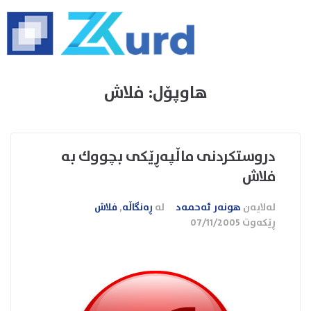
هاوپۆل:
فلاش
دروستكردنی ماڵپه‌ڕێكی بچووك به‌
فلاش
لەلایەن
هونەر ئەحمەد
لە
ڕەنگاڵە
,
فلاش
ڕێکەوت
07/11/2005