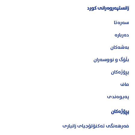
زانستپەروەرانی کورد
سەرەتا
دەربارە
بەشەکان
بڵۆگ و نووسەران
پڕۆژەکان
ماف
پەیوەندی
پڕۆژەکان
فەرهەنگی تەکنۆلۆجیای زانیاری