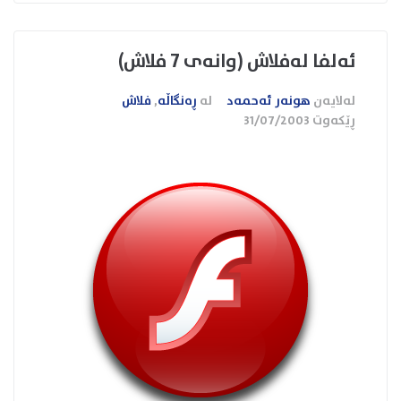
ئه‌لفا له‌فلاش (وانه‌ی 7 فلاش)
لەلایەن
هونەر ئەحمەد
لە
ڕەنگاڵە
,
فلاش
ڕێکەوت
31/07/2003