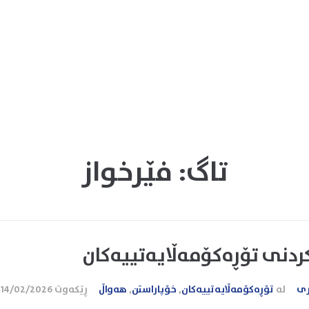
تاگ:
فێرخواز
دنی تۆڕەکۆمەڵایەتییەکان
ری
لە
تۆڕەکۆمەڵایەتییەکان
,
خۆپاراستن
,
هەواڵ
ڕێکەوت
14/02/2026