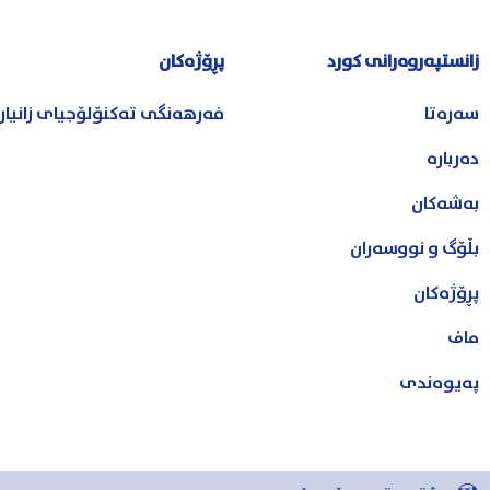
زانستپەروەرانی کورد
پڕۆژەکان
سەرەتا
فەرهەنگی تەکنۆلۆجیای زانیا
دەربارە
بەشەکان
بڵۆگ و نووسەران
پڕۆژەکان
ماف
پەیوەندی