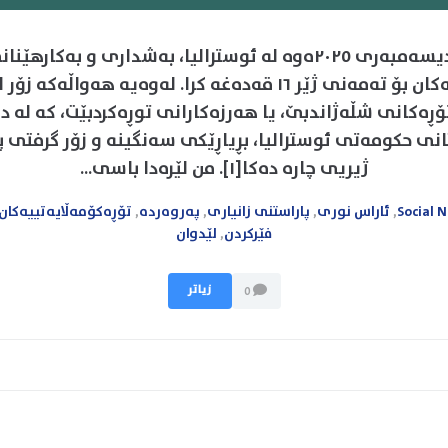
ە ١٠ی دیسەمبەری ٢٠٢٥ەوە لە ئوسترالیا، بەشداری و بەکارهێ
کۆمەڵایەتییەکان بۆ تەمەنی ژێر ١٦ قەدەغە کرا. لەوەیە هەواڵە
تۆڕەکانی شڵەژاندبێ، یا هەرزەکارانی توڕەکردبێت، کە لە د
نی حکومەتی ئوسترالیا، بڕیاڕێکی سەنگینە و زۆر گرفتی پ
ژیریی چارە دەکا[١]. من لێرەدا باسی...
Social 
,
ئاراس نوری
,
پاراستنی زانیاری
,
پەروەردە
,
تۆڕەکۆمەڵایەتییەکان
فێرکردن
,
لێدوان
زیاتر
0