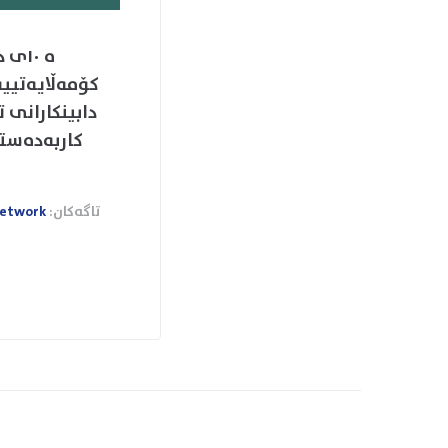
دابینکارانی 
کاربەدەستا
تاگەکان:
Network