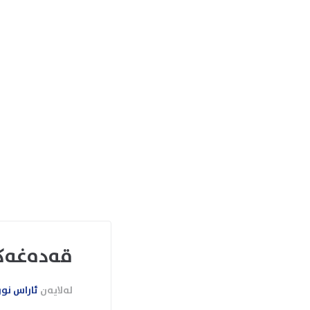
قەدەغەکر
لەلایەن
ئاراس نو