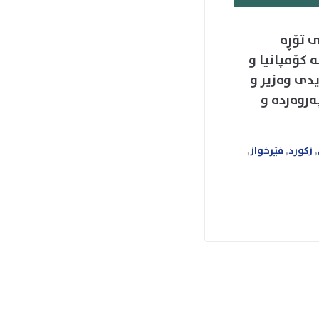
نانی تۆڕە
کە زۆر لە کۆمپانیا و
یدی وەزیر و
ەروەردە و
,
زکورد
,
فێرخواز
,