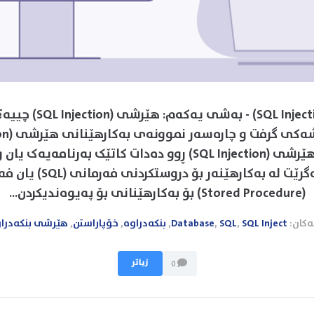
هێرشی (SQL Injection) - به‌ش
پێشه‌کی هێرشی (SQL Injection) ڕوو ده‌دات کاتێک به‌رنامه‌یه‌
زانیاری وه‌رده‌گرێت له‌ به‌کارهێ
(Stored Procedure) بۆ به‌کارهێنانی بۆ په‌یوه‌ندیكردن...
ەکان:
SQL Inject
,
SQL
,
Database
,
بنکەدراوە
,
خۆپاراستن
,
هێرشی بنکەدرا
زیاتر
0