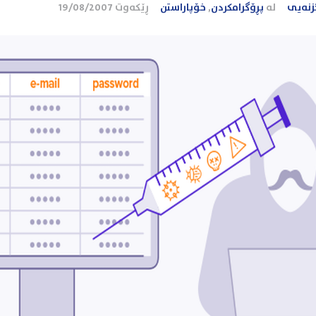
زنەیی
لە
پڕۆگرامکردن
,
خۆپاراستن
ڕێکەوت
19/08/2007