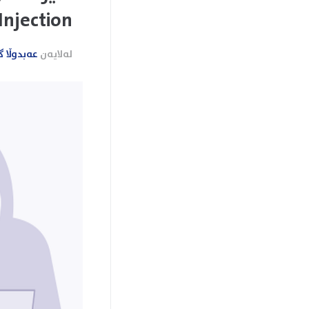
Injection) چییە؟
لەلایەن
عەبدوڵا گ