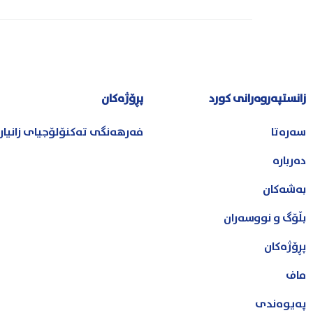
زانستپەروەرانی کورد
پڕۆژەکان
سەرەتا
فەرهەنگی تەکنۆلۆجیای زانیا
دەربارە
بەشەکان
بڵۆگ و نووسەران
پڕۆژەکان
ماف
پەیوەندی