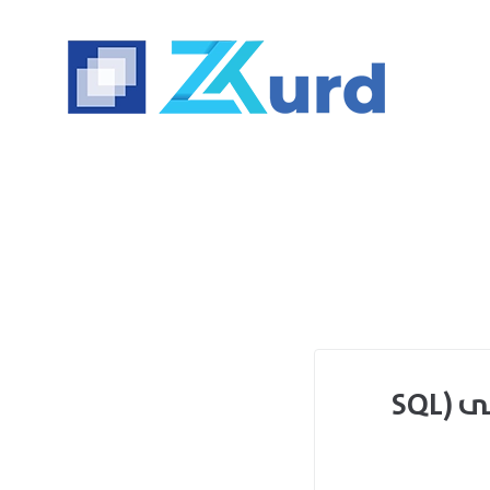
هێرشی (SQL Injection) – بەشی دووەم: هێرشی (SQL