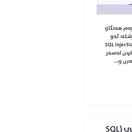
ه‌م هه‌نگاو
كه‌: ئه‌و
ه‌مێک ده‌ستکاری SQL Injection Attacks by
شکردن له‌سه‌ر
ین و،...
هێرشی (SQL Injection) – بەشی یەکەم: هێرشی (SQL