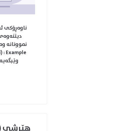
ناوه‌ڕۆكی ئه
دیتنه‌وه‌ی
ple
وێبگه‌یه‌