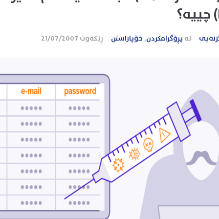
زنەیی
لە
پڕۆگرامکردن
,
خۆپاراستن
ڕێکەوت
21/07/2007