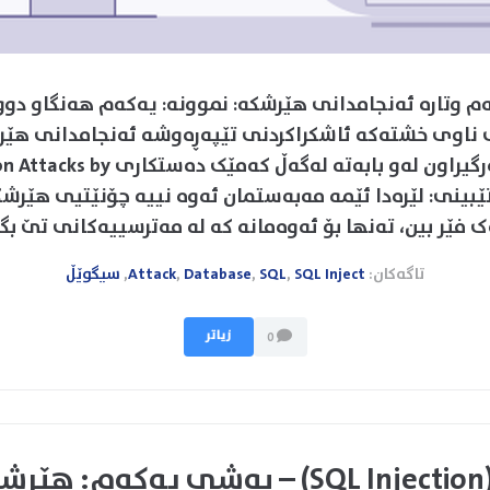
‌م وتاره‌ ئه‌نجامدانی هێرشكه‌: نموونه‌: یه‌که‌م هه‌نگاو دوو
 ناوی خشته‌که‌ ئاشکراكردنی تێپه‌ڕه‌وشه‌ ئه‌نجامدانی هێرش
نموونانه‌ وه‌رگیراون له‌و بابه‌ته‌ له‌گه‌ڵ ک
Exam : (تێبینی: لێره‌دا ئێمه‌ مه‌به‌ستمان ئه‌وه‌ نییه‌ چۆنێتیی هێر
ک فێر بین، ته‌نها بۆ ئه‌وه‌مانه‌ که‌ له‌ مه‌ترسییه‌كانی تێ بگه‌
تاگەکان:
SQL Inject
,
SQL
,
Database
,
Attack
,
سیگوێڵ
زیاتر
0