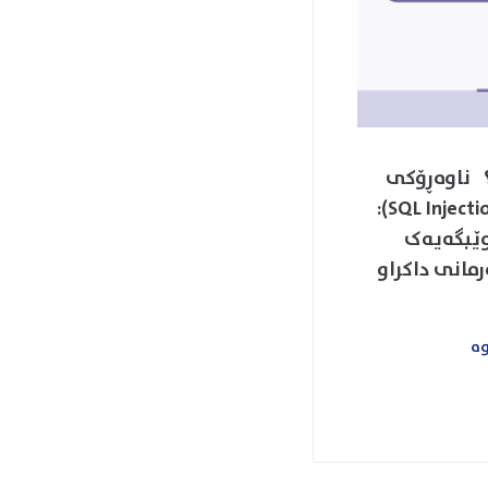
ی یه‌که‌م: هێرشی (SQL Injection) چییه‌؟ ناوه‌ڕۆكی
ئه‌م وتاره‌ پێشه‌کی گرفت و چاره‌سه‌ر نموونه‌ی به‌کارهێنانی هێرشی (SQL Injection):
ک یان وێبگه‌یه‌ک
نه‌ر بۆ دروستکردنی فه‌رمانی (SQL) یان فه‌رمانی داکراو
وە