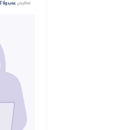
لەلایەن
عەبدوڵا گ