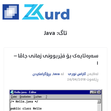
تاگ:
Java
سەرەتایەک بۆ فێربوونی زمانی جاڤا –
١
لەلایەن
ئاراس نوری
لە
Java
,
پڕۆگرامکردن
ڕێکەوت
26/04/2018