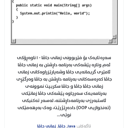
سەرەتایەک بۆ فێربوونی زمانی جاڤا - ١ ناوەڕۆكی
ئەم وتارە پێشەکی به‌رنامه‌ داڕشتن به‌ زمانی جاڤا
ئامێری گریمانەیی جاڤا وشەپارێزراوەکانی زمانی
جاڤا که‌ره‌سه‌کانی به‌رنامه‌ داڕشتن به‌ جاڤا وەرگێڕی
زمانی جاڤا جاڤا و جاڤا سکریپت نموونه‌ی
به‌رنامه‌یه‌ک سه‌رچاوه‌ پێشەکی‌ جاڤا زمانێکی
ئاستبەرزی بەرنامەداڕشتنە، لەسەر تەکنیکی
(تەنخوازیی OOP) دادەڕێژرێت، وەک بەرهەمێکی
نوێی...
تاگەکان:
Java
,
جاڤا
,
زمانی جاڤا