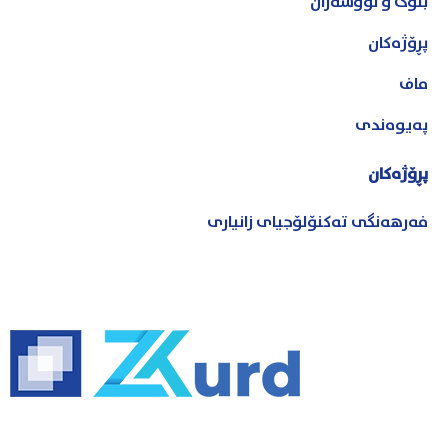
بڵۆگ و نووسەران
پڕۆژەکان
ماف
پەیوەندی
پڕۆژەکان
فەرهەنگی تەکنۆلۆجیای زانیاری