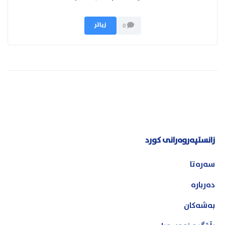
زیاتر
0
زانستپەروەرانی کورد
سەرەتا
دەربارە
بەشەکان