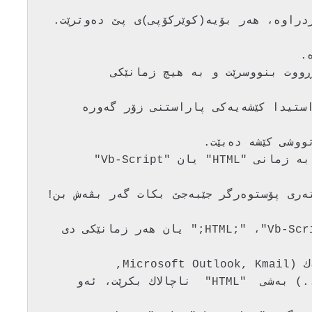
پۆستی ئه‌له‌كترۆنی پێویسته‌ به‌ ده‌قێكی ڕووت بنووسرێت و به‌ هیچ زمانێكی 
 ئه‌و پۆسته‌ نه‌نووسرابێت. چونكه‌ له‌ ڕاستیدا كێشه‌یه‌كی پاراستنی زۆر گه‌وره 
پۆستێكی ئه‌له‌كترۆنی ئه‌گه‌ر بۆ نموونه‌ به‌ زمانی "HTML" یان "Vb-Script" 
چۆن ده‌زانرێت كه‌ پۆستی هاتوو به‌ "HTML;" ،"Vb-Script;" یان هه‌ر زمانێكی دی 
Netscape mail, Outlook Express, ...) به‌شی  "HTML"  ناچالاك بكرێت، ئه‌و 