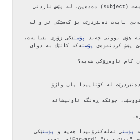
ێك له‌ كه‌سێكه‌وه‌ به‌بێ بابه‌ت ده‌نێردرێت بۆ كه‌سێكی تر و له‌ 
پۆست
پۆست
ه‌كه‌ كاتێك به‌ دوای 
ێكی ئه‌له‌كترۆنی ده‌نێردرێت له‌ كۆتاییدا یان واژۆ 
پۆست
ی ئه‌له‌كترۆنیدا هه‌یه‌ و 
پۆست
 كلاسیكی نییه‌تی به‌شی یان (Funktion)ی "بینێره‌ بۆ" (Forward)ه، ئه‌مه‌ 