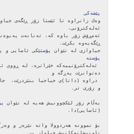
پێشه‌كی
جیاوازی له‌ نێوان 
پۆست
ێكی ئاسایی و 
پ
پۆست
به‌ڵام زۆر لێكچوونیش هه‌یه‌ له‌ نێوان 
پۆ