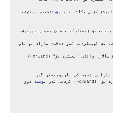
پۆست
ێك له‌ (شازاد)ه‌ و بڕوات بۆ (به‌هار)، پاشان به‌هار بییه‌وێت 
 نووسیوێتی هه‌مان شتیش  به‌ سالار بگات، به‌ كۆپیكردنی ئه‌و ده‌قه‌ی شازاد بۆ ناو 
ه‌ی كه‌ به‌هار به‌ نیازه‌ بینێره‌ بۆ سالار، واتای "بینێره‌ بۆ" (Forward) 
پۆست
ه‌ دوو 