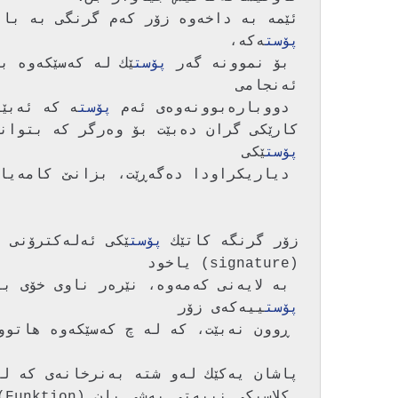
ئێمه‌ به‌ داخه‌وه‌ زۆر كه‌م گرنگی به‌ بابه‌ت (subject) ده‌ده‌ین، له‌ پێش ناردنی 
پۆست
 بۆ نموونه‌ گه‌ر 
پۆست
 دووباره‌بوونه‌وه‌ی ئه‌م 
پۆست
ه‌ كه‌ ئه‌بێته‌ هۆی بوونی چه‌ند 
كارێكی گران ده‌بێت بۆ وه‌رگر كه بتوانێ پێش كردنه‌وه‌ی 
پۆست
زۆر گرنگه‌ كاتێك 
پۆست
 به‌ لایه‌نی كه‌مه‌وه‌، نێره‌ر ناوی خۆی بنووسێت، چونكه‌ ڕه‌نگه‌ ناونیشانه‌ 
پۆست
پاشان یه‌كێك له‌و شته‌ به‌نرخانه‌ی كه‌ له‌ 