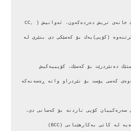
كاتێك پۆستێك بۆ كه‌سێك ده‌نێریت، هه‌ندێك خانه‌ی تریش ده‌رده‌كه‌ون، ئه‌وانیش (CC, 
خانه‌ی (CC) بۆ ئه‌وه‌ كراوه‌ كه‌ له‌به‌رگرتنه‌وه‌ (كۆپی)یه‌ك بۆ كه‌سێكی دی بنێری له‌ 
خانه‌ی (BCC) سوودی ئه‌وه‌یه‌، كاتێك پۆستێك ده‌نێردرێت بۆ كه‌سێك، كۆپییه‌كیش 
 بنێردرێت بۆ كه‌سێكی دی به‌ڵام به‌بێ ئه‌وه‌ی كه‌سی پۆست بۆ نێردراو واته‌ ڕه‌سه‌نه‌كه‌ 
كه‌واته‌ هه‌ردوو خانه‌ی (CC, BCC) كاری سه‌ره‌كییان كۆپی ناردنه‌ بۆ كه‌سانی دی، 
 جیاوازییه‌ك له‌ نێوانیاندائه‌ویش ئه‌وه‌یه‌ له‌ كاتی به‌كارهێنانی (BCC) 