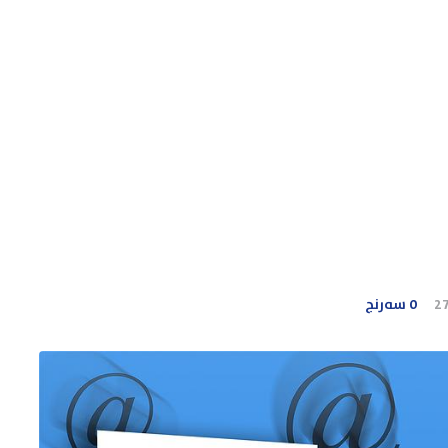
2
0 سەرنج