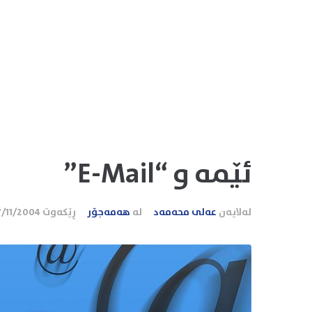
ئێمه‌ و “E-Mail”
لەلایەن
عەلی محەمەد
لە
هەمەجۆر
ڕێکەوت
7/11/2004