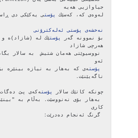
له‌وه‌ی كه‌، كه‌سێك 
پۆست
ی یه‌كێكی دی ڕاسته‌وخۆ كۆپی بكاته‌ ناو 
نه‌خشه‌ی پۆستی ئه‌له‌كترۆنی
بۆ نموونه‌ گه‌ر 
پۆست
پۆست
چونكه‌ كاتێك سالار 
پۆست
 به‌هار بۆی نه‌نووسێت. به‌ڵام به‌ "بینێره‌ بۆ" (Forward) كردنی ئه‌و 