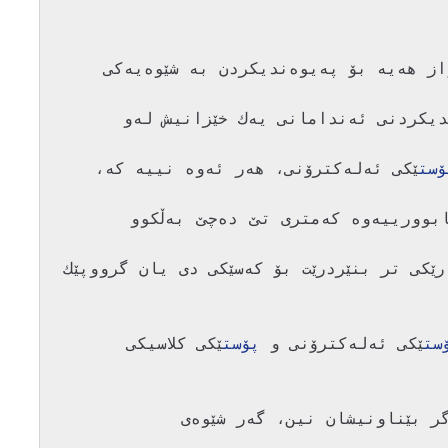
وه‌ك زانراوه‌ تا ئێستا زۆر ڕێگه‌ی جیاواز هه‌یه‌ بۆ په‌یوه‌ندیكردن به‌ شێوه‌یه‌كی 
ئه‌مڕۆش زۆر باوه‌ كه،‌ ته‌نانه‌ت په‌یوه‌ندیكردنی ئه‌ندامانی یه‌ك خێزانیش له‌و 
ۆست
ێكی ئه‌له‌كترۆنی، هه‌ر ئه‌وه‌ نییه‌ كه‌، 
 ئه‌له‌كترۆنییه‌كه‌ خێراتره‌، له‌ ڕووی ئابوورییه‌وه‌ كه‌متری تێ ده‌چێ به‌ڵكوو 
 دراوه‌ (داتا)ی جیاجیا بنێردرێت،  جارێكی تر بنێردرێت بۆ كه‌سێكی دی یان گرووپێك 
ست
ێكی ئه‌له‌كترۆنی و 
پۆست
ێكی كلاسیكی 
بۆ نموونه‌ هه‌ردوولا واته‌ نێره‌ر و وه‌رگر بێناونیشان نین، گه‌ر شێوه‌ی 