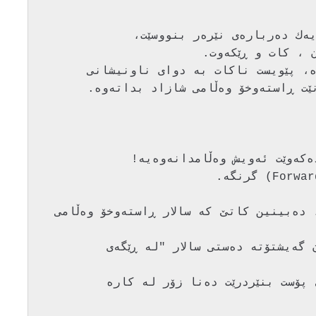
گه‌ر هه‌مان نموونه‌ی سه‌ره‌وه‌ وه‌ربگرین، ده‌بینین كاتێ كه‌ سالار ڕاسته‌وخۆ وه‌ڵامی 
یه‌كسه‌ر شازاد ده‌زانێت، ئه‌م پۆسته‌ چۆن گه‌یشتۆته‌ ده‌ستی سالار "له‌ ڕێگه‌ی 
له‌ ڕاستیدا به‌و شێوه‌یه‌ی سه‌ره‌وه‌ ئه‌بێ پۆست بنێردرێت ده‌نا زۆر له‌ كاره‌ 