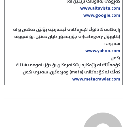
گه‌ڕۆكی به‌ناوبانگ بریتین له:
www.altavista.com
www.google.com
ڕاژه‌كانی كاتالۆگ لاپه‌ڕه‌كانی ئینته‌رنێت پۆلێن ده‌كه‌ن و له
(هاوپۆل category)ی جۆربه‌جۆر دایان ده‌نێن. بۆ نموونه
سه‌یری:
www.yahoo.com
بكه‌ن.
كۆمه‌ڵێك له ڕاژه‌كاره‌‌ پشكنه‌ره‌كان بۆ دۆزینه‌وه‌ی شتێك
كه‌‌ڵک له كۆده‌كانی (meta) وه‌رده‌گرن. سەیری بکەن.
www.metacrawler.com