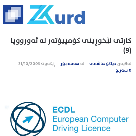
كارتی لێخوڕینی كۆمپیۆته‌ر له ئه‌ورووپا
(9)
لەلایەن
دیاکۆ هاشمی
لە
هەمەجۆر
ڕێکەوت
21/10/2003
0 سەرنج