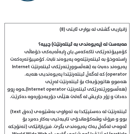
زانیاریی گشتی له بواری ئایتی (8)
مه‌به‌ست له (په‌یوه‌ندی به ئینته‌رنێت) چییه؟
كۆمپیۆته‌رێكی تاكه‌كه‌س یان ڕایه‌ڵه‌یه‌كی خۆماڵی
ڕاسته‌وخۆ به ئینته‌رنێته‌وه په‌یوه‌ند نابێ. كۆمپیۆته‌ره‌كه‌ت
په‌یوه‌ند ده‌بێ به (هه‌ڵسووڕێنه‌رێكی ئینته‌رنێت Internet
operator) كه له‌گه‌ڵ ئینته‌رنێتدا په‌یوه‌ندیی هه‌یه.
هه‌موو هاتوچۆیه‌ك بۆ ئینته‌رنێت له‌ڕێی
(هه‌ڵسووڕێنه‌رێكی ئینته‌رنێت Internet operator)ـه‌وه ڕوو
ده‌دات و زۆر جاریش له ‌گه‌لێ هێڵی جۆربه‌جۆره‌وه ده‌كرێت.
ئینته‌رنێت له ده‌ستپێكدا به ته‌واوی به‌شێوه‌ی (ده‌ق text)
بوو و مرۆڤ وشه‌كۆماندۆی تایبه‌تیی به‌كار ده‌برد بۆ
ئه‌وه‌ی له‌گه‌ڵ یه‌ك په‌یوه‌‌ندی بگرێ. فیزیازانێكی (ته‌نۆچكه