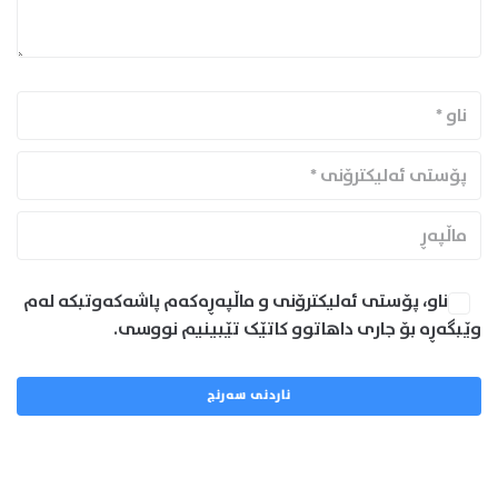
ناو، پۆستی ئەلیکترۆنی و ماڵپەڕەکەم پاشەکەوتبکە لەم
وێبگەڕە بۆ جاری داهاتوو کاتێک تێبینیم نووسی.