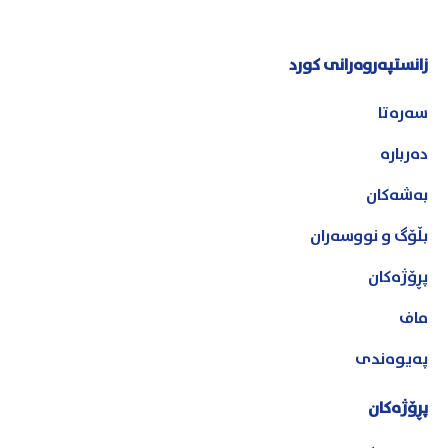
زانستپەروەرانی کورد
سەرەتا
دەربارە
بەشەکان
بڵۆگ و نووسەران
پڕۆژەکان
ماف
پەیوەندی
پڕۆژەکان