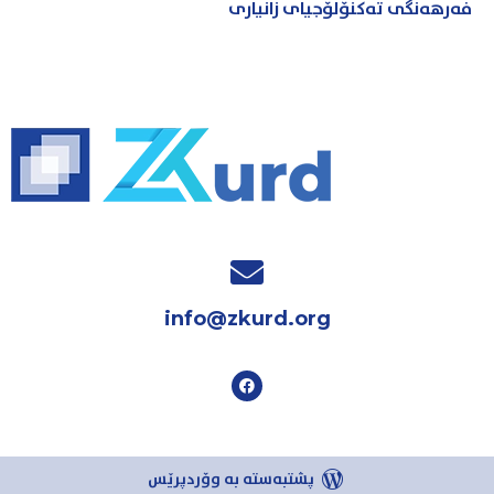
فەرهەنگی تەکنۆلۆجیای زانیاری
info@zkurd.org
پشتبەستە بە وۆردپرێس