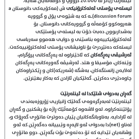
ئینته‌رنت زیاتر له 20.000 گرووپ و كۆمه‌ڵه‌یان هه‌یه.
لیسته‌ی پۆستی ئه‌له‌كترۆنیكی
ش (مه‌كۆیه‌كی دانوستان a
discussion forum)ـه كه به‌ شێوه‌ی پۆل و گرووپه
هه‌روه‌كوو كۆمه‌ڵه‌ و گرووپه‌كانی دانوستان. بۆ
به‌شداربوون ده‌بێ خۆت به لیسته‌ی پۆستێكی
ئه‌له‌كترۆنیكییه‌وه بناسێنی و دوایی هه‌موو سه‌رباسی
لیسته‌كه‌ ده‌نێردرێ بۆ ناونیشانی پۆستی ئه‌له‌كترۆنییه‌كه‌ت.
ئه‌رشیڤی په‌ڕگه‌كان
كه ئاخێنراوه له په‌ڕگه‌كانی پرۆگرام،
وێنه‌كان، مۆسیقا و هتد. ئه‌رشیڤه گه‌وره‌كانی په‌ڕگه‌كان
له‌لایه‌ن زانستگه‌كان، به‌شگه‌ (شه‌ریكه)كان و ڕێكخراوه‌كان
چاوه‌دێری ده‌كرێن. گه‌لێكیان ئازادن كه به‌كار بهێنرێن.
گه‌ڕان به‌دوای شتێكدا له ئینته‌رنێت
ئینته‌رنێت له‌به‌رگره‌وه‌ی گه‌لێك زانیاریی زۆروزه‌به‌ندی
پۆلێننه‌كراوه. له‌و لاشه‌وه كۆمه‌ڵێك ڕاژه بۆ پشكنین و گه‌ڕان
له ئارادایه. به‌ناوبانگه‌كانیان پێیان ده‌وترێ ماتۆڕی گه‌ڕۆك و،
له‌ناو (net)دا به‌دوای ئه‌و لاپه‌ڕه وێبییانه ده‌گه‌ڕێن كه ئه‌و
وشانه‌یان تێدایه كه تۆ ده‌ته‌وێ بۆت بگه‌ڕێن. دوو ماتۆڕی