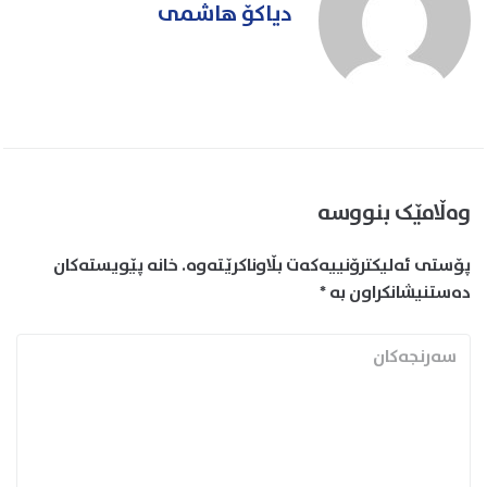
دیاکۆ هاشمی
وەڵامێک بنووسە
پۆستی ئەلیکترۆنییەکەت بڵاوناکرێتەوە.
خانە پێویستەکان
دەستنیشانکراون بە
*