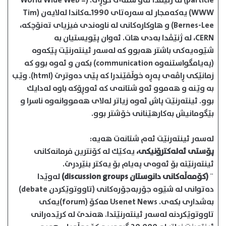
particle) له ژنێڤدا ئه‌و شته‌ی گۆڕی. (World Wide Web =
WWW) یه‌كه‌مجار له سه‌ره‌تای 1990ـه‌کاندا له‌لایه‌ن (Tim
Bernes-Lee) و هاوكاره‌كانی له ناوه‌ندی فیزیای ته‌نۆچكه،
CERN، له ژنێڤدا به‌دی هات. ئه‌وان پێویستیان به
شێوه‌یه‌كی باشتر هه‌بوو كه له‌سه‌ر ئینته‌رنێت پێكه‌وه
(په‌یامگواستنه‌وه communication) بكه‌ن و ئه‌وه‌ بوو كه
زمانێكی ڕاڤه‌ی په‌ڕه‌ خوڵقێندرا كه پێی ده‌وترێ (html). وێب
به وێنه و هه‌موو ئه‌و شتانه‌ی كه ئه‌وڕۆكه باوه له‌دایك
بوو. ئینته‌رنێت پاش ئه‌وه زیاتر له‌لای هه‌مووانه‌وه ناسرا و
بێگومانیش به‌كارهێنانی خۆشتر بوو.
له‌سه‌ر ئینته‌رنێت ئه‌م شتانه‌ت هه‌یه:
پۆستی ئه‌له‌كترۆنیكی،
یه‌كێك له‌ كۆنترین فرمانه‌كانی
ئینته‌رنێته بۆ ئه‌وه‌ی په‌یام بۆ یه‌كتر بنێردرێ.
¨
(كۆمه‌ڵه‌كانی دانوستان discussion groups)
له‌وێدا
ده‌توانی له شێوه‌ جۆربه‌جۆره‌كانی (تاووتوێكردن debate)
به‌شداری بكه‌ی. Usenet News مه‌كۆ (forum)یه‌كی
تاووتوێكردنه له‌سه‌ر ئینته‌رنێتدا. هه‌ندێ له كرێده‌رانی