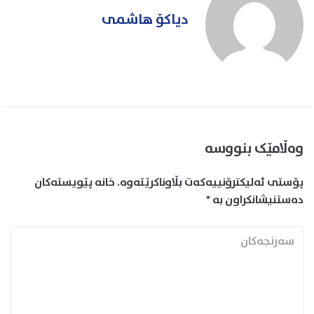
دیاکۆ هاشمی
وەڵامێک بنووسە
پۆستی ئەلیکترۆنییەکەت بڵاوناکرێتەوە.
خانە پێویستەکان
دەستنیشانکراون بە
*