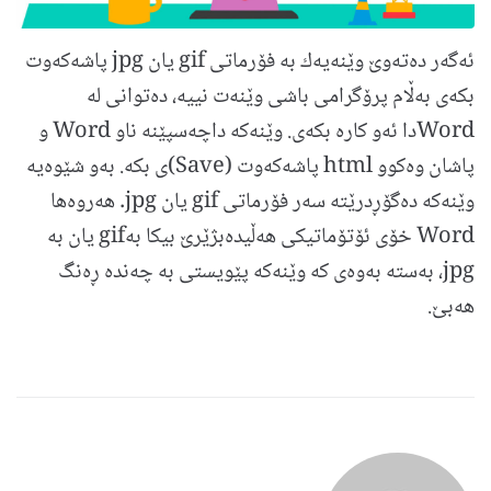
ئه‌گه‌ر ده‌ته‌وێ وێنه‌یه‌ك به فۆرماتی gif یان jpg پاشه‌كه‌وت
بكه‌ی به‌ڵام پرۆگرامی باشی وێنه‌ت نییه، ده‌توانی له
Wordدا ئه‌و كاره بكه‌ی. وێنه‌كه‌ داچه‌سپێنه ناو Word و
پاشان وه‌كوو html پاشه‌كه‌وت (Save)ی بكه. به‌و شێوه‌یه
وێنه‌كه‌ ده‌گۆڕدرێته سه‌ر فۆرماتی gif یان jpg. هه‌روه‌ها
Word خۆی ئۆتۆماتیكی هه‌ڵیده‌بژێرێ بیكا بهgif یان به
jpg، به‌سته به‌وه‌ی كه وێنه‌كه پێویستی به چه‌نده ڕه‌نگ
هه‌بێ.