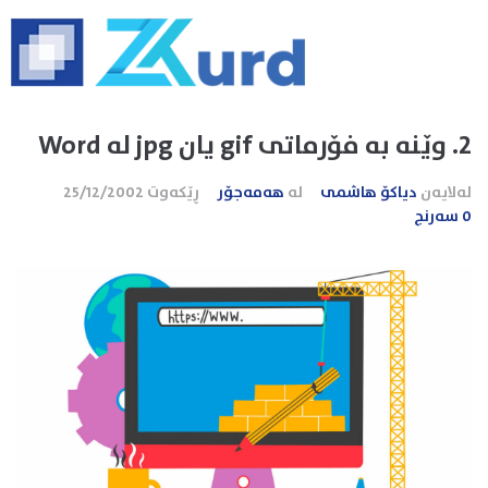
2. وێنه به فۆرماتی gif یان jpg له Word
لەلایەن
دیاکۆ هاشمی
لە
هەمەجۆر
ڕێکەوت
25/12/2002
0 سەرنج