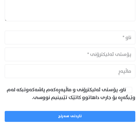
ناو، پۆستی ئەلیکترۆنی و ماڵپەڕەکەم پاشەکەوتبکە لەم
وێبگەڕە بۆ جاری داهاتوو کاتێک تێبینیم نووسی.