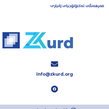
فەرهەنگی تەکنۆلۆجیای زانیاری
info@zkurd.org