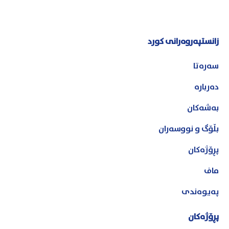
زانستپەروەرانی کورد
سەرەتا
دەربارە
بەشەکان
بڵۆگ و نووسەران
پڕۆژەکان
ماف
پەیوەندی
پڕۆژەکان