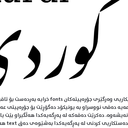
وەشانی تاقیکاریی وەرگێری جۆرەپیتەکان fonts خرایە
مەیە دەقی نووسراو بە یونیکۆد دەگۆڕێت بۆ جۆرەپیتی عە
نەیشەوە. دەکرێت دەقەکە لە پەڕگەیەکدا ھەڵگیراو بێت یا
وەرگێران و دەست