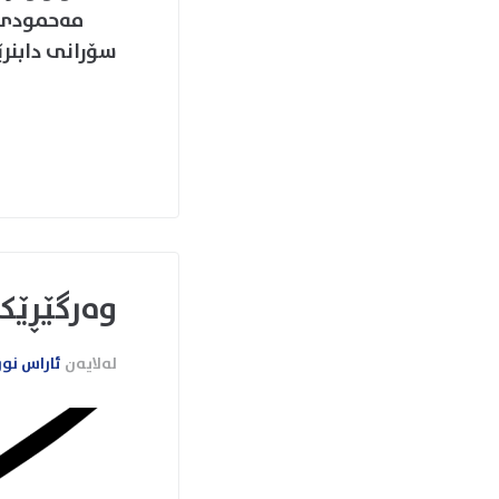
مەحمودی 
سۆرانی دابنرێ
وەرگێڕێک 
لەلایەن
ئاراس نو