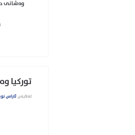
وەشانی داھ
ت
تورکیا وەشانی ubuntu بەزمانی 
لەلایەن
ئاراس نو