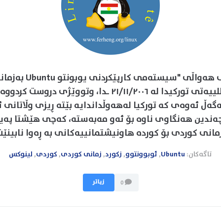
بڵاوبوونەوەی ھەواڵی "سیست
ڕۆژنامەی میللییەتی تورکیدا لە ٢١/١١/٢٠٠٦ ـدا، وتووێژی
لەگەڵ ئەوەی کە تورکیا لەھەوڵداندایە بێتە ڕیزی وڵاتانی 
ەندین ھەنگاوی ناوە بۆ ئەو مەبەستە، کەچی ھێشتا پەی
مانی کوردی بۆ کوردە ھاونیشتمانییەکانی بە ڕەوا نابینێت.
تاگەکان:
Ubuntu
,
ئوبوونتوو
,
زکورد
,
زمانی کوردی
,
کوردی
,
لینوکس
زیاتر
0