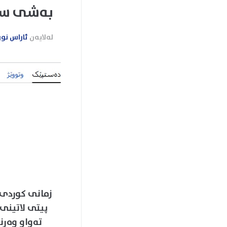
بەشی سەر
لەلایەن
ئاراس نو
پیتی لاتینی
تەواو وەرن