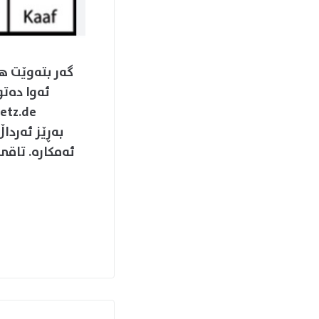
گەر بتەوێت ھ
بەڕێز ئەردا
ئەمکارە. تاقی