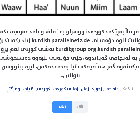
ەر ماڵپەڕێکی کوردی نووسراو بە ئەلف و بای عەرەبی بکەیت
ئەوا دەتوانیت ناوە دۆمەینی .parallelnetz.de
kurditgroup.org.kurdish.parallelnetz.de بەشی کوردی
ڵ بە ئەنجامی گەیاندوە، جێی خۆیەتی لێرەوە دەستخۆشی 
 بکەنەوە گەر ھەڵەیەکی تیا بەدی دەکەن، لێرە بینووسن 
بتوانین...
تاگەکان:
Latini
,
زکورد
,
زمان
,
زمانی کوردی
,
کوردی
,
لاتینی
,
وەرگێڕ
زیاتر
0