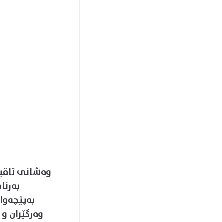
بەرنا
بەپێچەوا