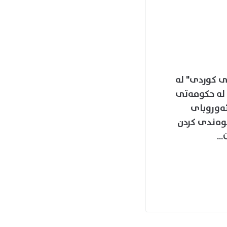
ەمی کارپێکردنی یوبونتو Ubuntu بەزمانی کوردی" لە
 دروست کردووە لە حکومەتی
ئەوروبای
وەندی کردن
..