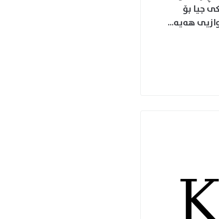
 جیا بۆ
ازیی ھەیە...