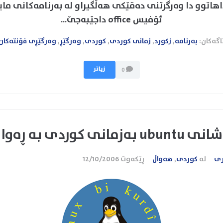
اتوو دا وەرگرتنی دەقێکی ھەڵگیراو لە بەرنامەکانی م
ئۆفیس office داجێبەجێ...
اگەکان:
بەرنامە
,
زکورد
,
زمانی کوردی
,
کوردی
,
وەرگێڕ
,
وەرگێڕی فۆنتەکان
زیاتر
0
کوردی بە ڕەوا نابینێ
ری
لە
کوردی
,
هەواڵ
ڕێکەوت
12/10/2006