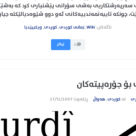
سەرپەرشتکاریی بەشی سۆرانی پێشنیاری کرد کە بەشێکی
ت، چونکە تایبەتمەندییەکانی ئەو دوو شێوەدیالێکتە جیاو
تاگەکان:
Wiki
,
زمانی کوردی
,
کوردی
,
ویکیپێدیا
زیاتر
0
بۆ جۆرەپیتەکان
ری
لە
کوردی
,
هەواڵ
ڕێکەوت
27/12/2007