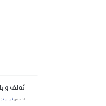
ئەلف و با
لەلایەن
ئاراس نو