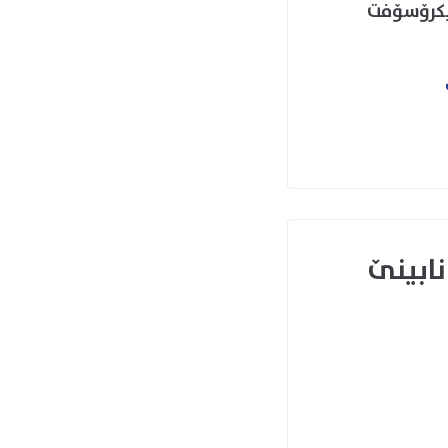
ایکرۆسۆفت