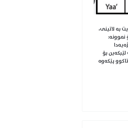
 بە لاتینی،
kurdish زیاد بکەیت بۆ نموونە:
 لەم پرۆژەیەدا
لێبکەین بۆ
تاکوو پێکەوە