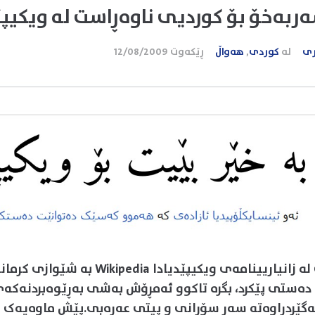
بەخۆ بۆ کوردیی ناوەڕاست لە ویکیپێ
ری
لە
کوردی
,
هەواڵ
ڕێکەوت
12/08/2009
زمانی کوردی لە زانیاریینامەی ویکیپێدیادا dia
 دەستی پێکرد، بگرە تاکوو ئەمڕۆش بەشی بەڕێوەبردنەک
ەگێڕدراوەتە سەر سۆرانی و پیتی عەرەبی.پێش ماوەیەک ب