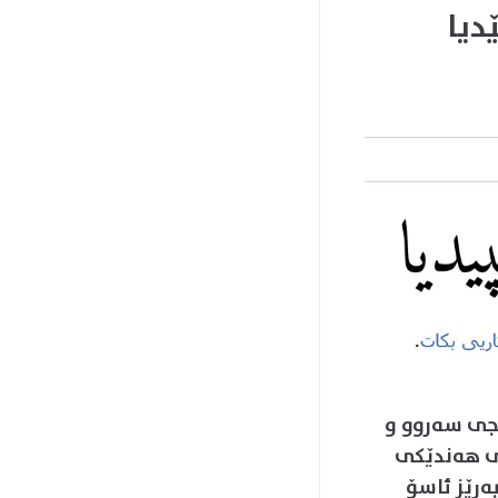
دیا
Wikipe بە شێوازی کرمانجی سەروو و
ەی ھەندێکی
ەڕێز ئاسۆ