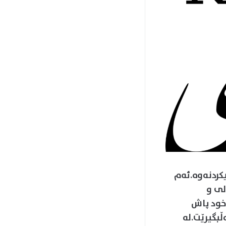
 بەردەست بۆ تاقیکردنەوە.ئەم
لی و
خود پاش
کاریی کردنی لە پەڕگەیەکدا بەشێوەی دەق text ھەڵبگیرێت.لە