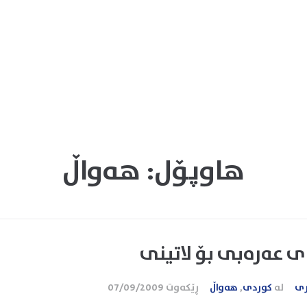
هاوپۆل:
هەواڵ
ی عەرەبی بۆ لاتینی
ری
لە
کوردی
,
هەواڵ
ڕێکەوت
07/09/2009