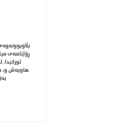
تورکیدا. 
ھاوبەش و، چ
بەز