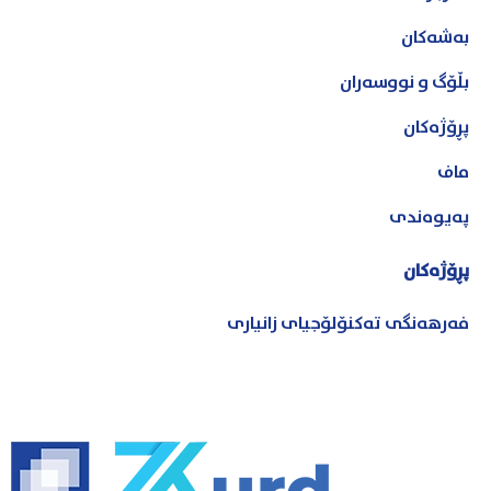
بەشەکان
بڵۆگ و نووسەران
پڕۆژەکان
ماف
پەیوەندی
پڕۆژەکان
فەرهەنگی تەکنۆلۆجیای زانیاری