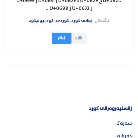
U+062D خ U+062E د U+062F ر U+0631 ڕ U+0695
ز U+0632 ژ U+0698...
تاگەکان:
زمانی کورد
,
کوردی
,
کۆد
,
یونیکۆد
زیاتر
0
زانستپەروەرانی کورد
سەرەتا
دەربارە