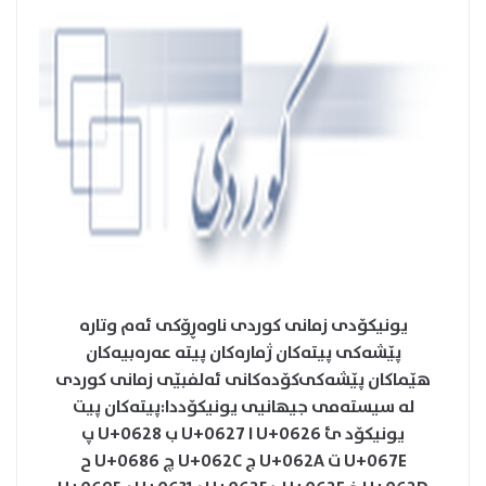
یونیکۆدی زمانی کوردی ناوەڕۆكی ئەم وتارە
پێشەکی پیتەکان ژمارەکان پیتە عەرەبیەکان
هێماکان پێشەکی‌کۆدەکانی ئەلفبێی زمانی کوردی
لە سیستەمی جیهانیی یونیکۆددا:پیتەکان‌ پیت
یونیکۆد ئ U+0626 ا U+0627 ب U+0628 پ
U+067E ت U+062A ج U+062C چ U+0686 ح