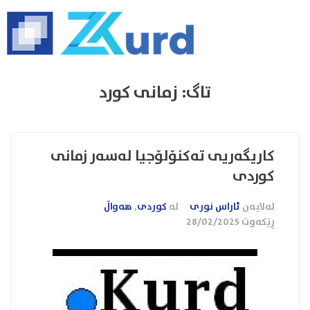
تاگ:
زمانی کورد
کاریگەریی تەکنۆلۆجیا لەسەر زمانی
کوردی
لەلایەن
ئاراس نوری
لە
کوردی
,
هەواڵ
ڕێکەوت
28/02/2025