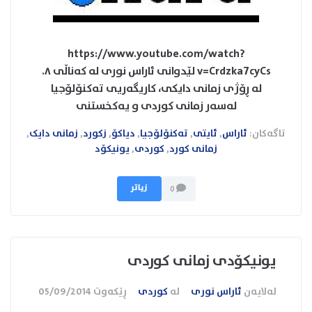
https://www.youtube.com/watch?
v=Crdzka7cyCs لێدوانی ئاراس نوری لە کەناڵی ٨.
لە ڕۆژی زمانی دایکی، کاریگەریی تەکنۆلۆجیا
لەسەر زمانی کوردی و یەکخستنی
تاگەکان:
ئاراس
,
ئایتی
,
تەکنۆلۆجیا
,
دیاکۆ
,
زکورد
,
زمانی دایک
,
زمانی کورد
,
کوردی
,
یونیکۆد
زیاتر
0
یونیکۆدی زمانی کوردی
لەلایەن
ئاراس نوری
لە
کوردی
ڕێکەوت
05/09/2014