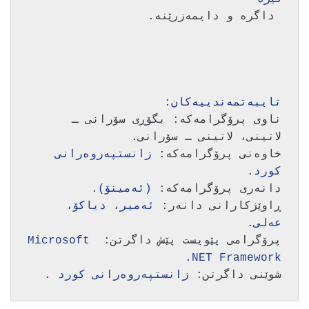
تایبه‌تمه‌ندییه‌كان:
ناوی پرۆگرامه‌كه‌: بگۆڕی سۆرانی ـ 
خاوه‌نی پرۆگرامه‌كه‌: 
زانستپه‌روه‌رانی 
كورد
دانه‌ری پرۆگرامه‌كه‌: 
(ئه‌مینۆ)
ڕاوێژكارانی دانه‌ر: 
ئه‌میر
، 
دیاكۆ
، 
عه‌لی
پرۆگرامی پێویست پێش داگرتن: 
Microsoft 
.NET Framework 
شوێنی داگرتن: 
زانستپه‌روه‌رانی كورد 
.