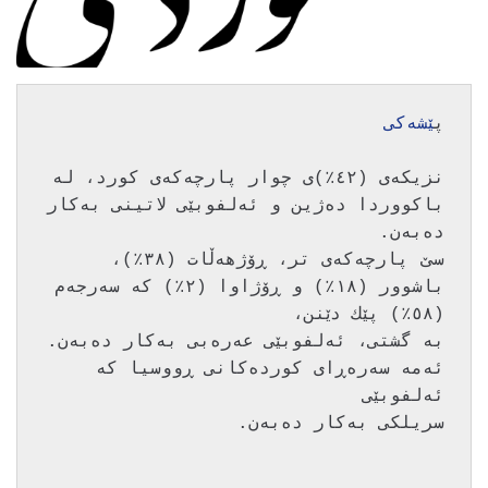
پ
ێشه‌كی
نزیكه‌ی (٤٢٪)ی چوار پارچه‌كه‌ی كورد، له‌ 
باكووردا ده‌ژین و ئه‌لفوبێی لاتینی به‌كار 
سێ پارچه‌كه‌ی تر، ڕۆژهه‌ڵات (٣٨٪)، 
باشوور (١٨٪) و ڕۆژاوا (٢٪) كه‌ سه‌رجه‌م 
به‌ گشتی، ئه‌لفوبێی عه‌ره‌بی به‌كار ده‌به‌ن. 
ئه‌مه‌ سه‌ره‌ڕای كورده‌كانی ڕووسیا كه‌ 