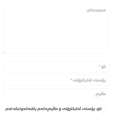
ناو، پۆستی ئەلیکترۆنی و ماڵپەڕەکەم پاشەکەوتبکە لەم