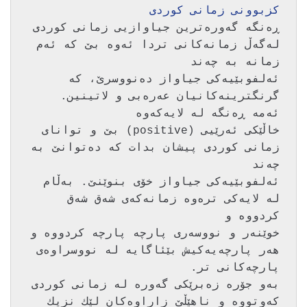
كزبوونی زمانی كوردی
ڕه‌نگه‌ گه‌وره‌ترین جیاوازیی زمانی كوردی 
له‌گه‌ڵ زمانه‌كانی تردا ئه‌وه‌ بێ كه‌ ئه‌م 
ئه‌لفوبێیه‌كی جیاواز ده‌نووسرێ، كه‌ 
گرنگترینه‌كانیان عه‌ره‌بی و لاتینین. 
خاڵێكی ئه‌رێیی (positive) بێ و توانای 
زمانی كوردی پیشان بدات كه‌ ده‌توانێ به‌ 
ئه‌لفوبێیه‌كی جیاواز خۆی بنوێنێ. به‌ڵام 
له‌ لایه‌كی تره‌وه‌ زمانه‌كه‌ی شه‌ق شه‌ق 
خوێنه‌ر و نووسه‌ری پارچه‌ پارچه‌ كردووه‌ و 
هه‌ر پارچه‌یه‌كیش بێئاگایه‌ له‌ نووسراوه‌ی 
به‌و جۆره‌ زه‌برێكی گه‌وره‌ له‌ زمانی كوردی 
كه‌وتووه‌ و ناهێڵێ زاراوه‌كان لێك نزیك 