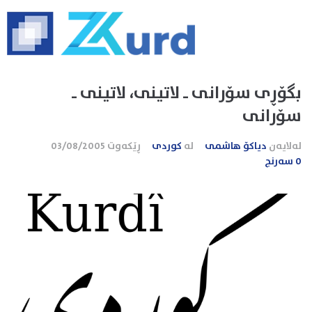
بگۆڕی سۆرانی ـ لاتینی، لاتینی ـ
سۆرانی
لەلایەن
دیاکۆ هاشمی
لە
کوردی
ڕێکەوت
03/08/2005
0 سەرنج