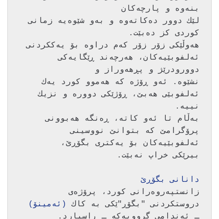
لێك دوور ده‌كاته‌وه‌ و به‌و شێوه‌یه‌ زمانی 
هه‌وڵێكی زۆر زۆر كه‌م دراوه‌ بۆ یه‌ككردنی 
ئه‌لفوبێیه‌كان، هه‌رچه‌ند ڕێگایه‌كی 
نشێوه. ئه‌و ڕۆژه‌ كه‌ هه‌موو كورد یه‌ك 
ئه‌لفوبێی هه‌بێ، ڕۆژێكی دووره‌ و نزیك 
به‌ڵام تا ئه‌و كاته‌، ڕه‌نگه‌ هه‌بوونی 
پرۆگرامێ كه‌ بتوانێ نووسینی 
دانانی بگۆڕێ
زانستپه‌روه‌رانی كورد، پرۆژه‌ی 
دروستكردنی "بگۆڕ"ێكی به‌ كاك 
(ئه‌مینۆ)