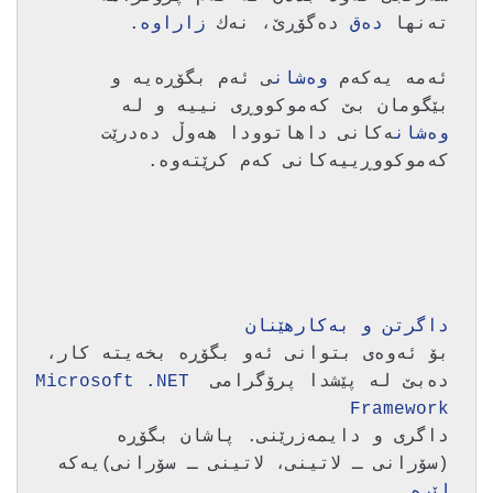
ته‌نها 
ده‌ق
 ده‌گۆڕێ، نه‌ك 
زاراوه‌
ئه‌مه‌ یه‌كه‌م 
وه‌شان
ی ئه‌م بگۆڕه‌یه‌ و 
بێگومان بێ كه‌موكووڕی نییه‌ و له‌  

وه‌شان
ه‌كانی داهاتوودا هه‌وڵ ده‌درێت 
داگرتن و به‌كارهێنان
بۆ ئه‌وه‌ی بتوانی ئه‌و بگۆڕه‌ بخه‌یته‌ كار، 
ده‌بێ له‌ پێشدا پرۆگرامی 
Microsoft .NET 
Framework 
داگری و دایمه‌زرێنی. پاشان بگۆڕه‌ 
(سۆرانی ـ لاتینی، لاتینی ـ سۆرانی)یه‌كه‌ 
لێره 