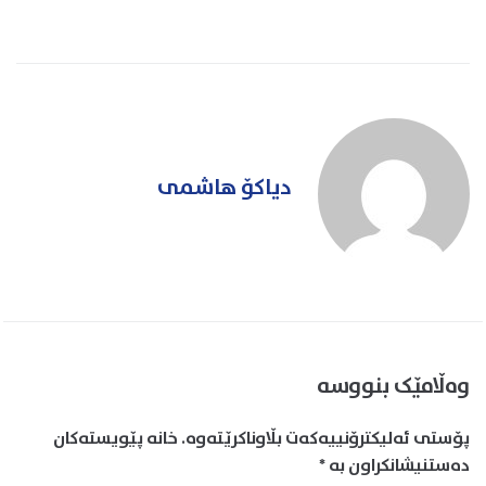
دیاکۆ هاشمی
وەڵامێک بنووسە
پۆستی ئەلیکترۆنییەکەت بڵاوناکرێتەوە.
خانە پێویستەکان
دەستنیشانکراون بە
*