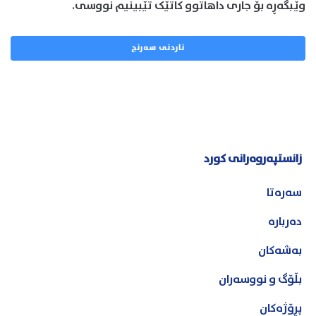
وێبگەڕە بۆ جاری داهاتوو کاتێک تێبینیم نووسی.
زانستپەروەرانی کورد
سەرەتا
دەربارە
بەشەکان
بڵۆگ و نووسەران
پڕۆژەکان