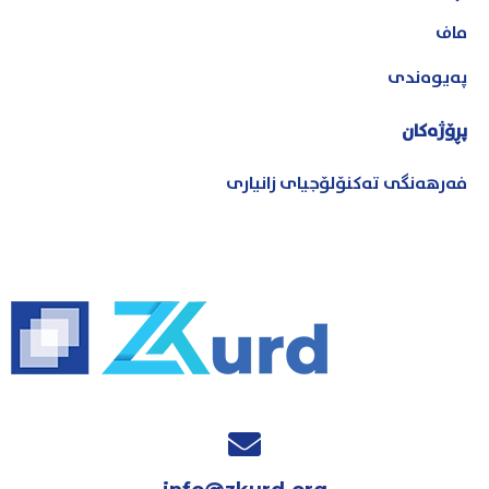
ماف
پەیوەندی
پڕۆژەکان
فەرهەنگی تەکنۆلۆجیای زانیاری