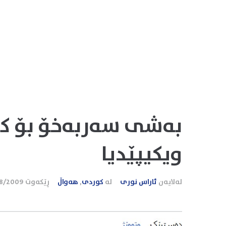
بەشی سەربەخۆ بۆ کو
ویکیپێدیا
لەلایەن
ئاراس نوری
لە
کوردی
,
هەواڵ
ڕێکەوت
08/2009