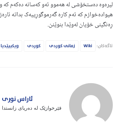
لیرەوە دەستخۆشی لە ھەموو ئەو کەسانە دەکەم کە وەک
ھیوادەخوازم کە ئەم کارە گەرموگوڕییەک بداتە ئارە
ڕەنگینی خۆیان لەوێدا بنوێنن.
تاگەکان:
Wiki
زمانی کوردی
کوردی
ویکیپێدیا
ئاراس نوری
فێرخوازێک لە دەریای زانستدا