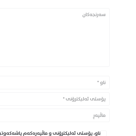
ناو، پۆستی ئەلیکترۆنی و ماڵپەڕەکەم پاشەکەوتب