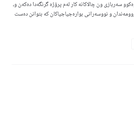
وو سەربازی ون چالاکانە کار لەم پرۆژە گرنگەدا دەکەن و،
زوومەندان و نووسەرانی بوارەجیاجیاکان کە بتوانن دەست