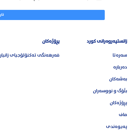
زانستپەروەرانی کورد
پڕۆژەکان
سەرەتا
فەرهەنگی تەکنۆلۆجیای زانیا
دەربارە
بەشەکان
بڵۆگ و نووسەران
پڕۆژەکان
ماف
پەیوەندی