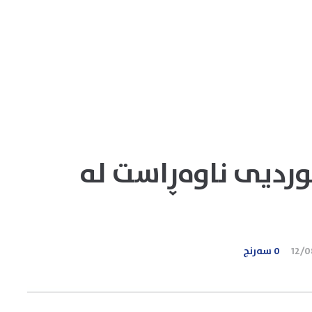
ردیی ناوەڕاست لە
12/
0 سەرنج