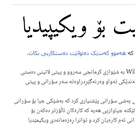
زمانی کوردی لە زانیاریینامەی ویکیپێدیادا Wikipedia بە شێوازی کرمانجی سەروو و پیتی لاتینی دەستی
ەندێکی تەواو وەرنەگێڕدراوەتە سەر سۆرانی و پیتی
بەشی سۆرانی پێشنیاری کرد کە بەشێکی جیا بۆ سۆرانی
ێکتە جیاوازیی ھەیە کە کارەکان ئاڵۆزتر دەکەن بۆ
نی ئەم کارەیان کرد و توانرا ڕەزەمانەدی ویکیمێدیا