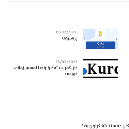
19/02/2026
پرسبڕکێ
28/02/2025
کاریگەریی تەکنۆلۆجیا لەسەر زمانی
کوردی
ان دەستنیشانکراون بە
*