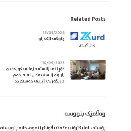
Related Posts
25/03/2026
چاوگی لێکدراو
10/09/2025
کۆڕێکی زانستی: زمانی کوردی و
زاراوە زانستییەکان لەبەردەم
کاریگەریی ژیریی دەستکرددا
وەڵامێک بنووسە
پۆستی ئەلیکترۆنییەکەت بڵاوناکرێتەوە.
خانە پێویستەک