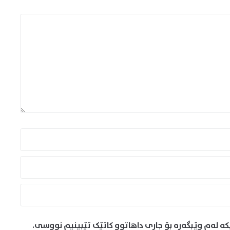
کە لەم وێبگەڕە بۆ جاری داهاتوو کاتێک تێبینیم نووسی.