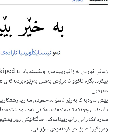
پێکرد، بگرە تاکوو ئەمڕۆش بەشی بەڕێوەبردنەکەی ھ
عەرەبی.
پێش ماوەیەک بەڕێز ئاسۆ مەحمودی سەرپەرشتکاریی 
دابنرێت، چونکە تایبەتمەندییەکانی ئەو دوو شێوەدیال
سەردانکەرانی زانیاریینامەکە. خەڵکانێکی زۆر پشتیوا
وەربگیرێت بۆ جیاکردنەوەی سۆرانی.