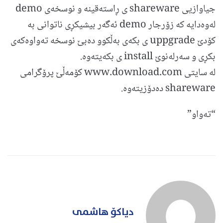
جیاوازیی shareware ی ڕاسته‌قینه و نوسخه‌ی demo
له‌وه‌دایه كه زۆرجار demo ئه‌گه‌ر بیشیكڕی ناتوانی به
كۆدێ uppgrade ی بكه‌ی به‌ڵكوو ده‌بێ نوسخه ته‌واوه‌كه‌ی
بكڕی و سه‌رله‌نوێ install ی بكه‌یته‌وه.
له سایتی www.download.com كۆمه‌ڵێ پرۆگرامی
shareware ده‌دۆزیته‌وه.
“ته‌واو”
دیاکۆ هاشمی