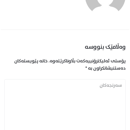
وەڵامێک بنووسە
پۆستی ئەلیکترۆنییەکەت بڵاوناکرێتەوە.
خانە پێویستەکان
دەستنیشانکراون بە
*