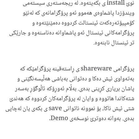
نوێ install ی بكه‌یته‌وه. له ریجه‌سته‌ری سیسته‌می
ویندۆزدا پاشماوه‌ی هه‌موو ئه‌و پرۆگرامانه‌ی كه له‌نێو
كۆمپیۆته‌ره‌كه‌ت ئینستالت كردووه ده‌مێنێته‌وه و
پرۆگرامه‌كانی ئینستال ئه‌و پاشماوانه‌ ده‌ناسنه‌وه و جارێكی
تر ئینستال نابنه‌وه.
پرۆگرامی shareware ی ڕاسته‌قینه پرۆگرامێكه كه
به‌ته‌واوی ئیش ده‌كا و ده‌توانی به‌باشی هه‌ڵیسه‌‌نگێنی و
پاشان بریاری كڕینی بده‌ی. به‌ڵام ئه‌وڕۆكه ئاڵوگۆڕ به‌سه‌ر
شته‌كاندا هاتووه و وایان له پرۆگرامه‌كان كردووه كه هه‌ندێ
شتی ئیش ناكا، بۆ نموونه ناتوانی save ی بكه‌ی یان له‌چاپی
بده‌ی. به‌وانه ده‌وترێ نوسخه‌ی Demo.