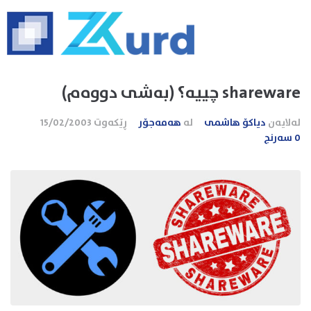
shareware چییه‌؟ (به‌شی دووه‌م)
لەلایەن
دیاکۆ هاشمی
لە
هەمەجۆر
ڕێکەوت
15/02/2003
0 سەرنج