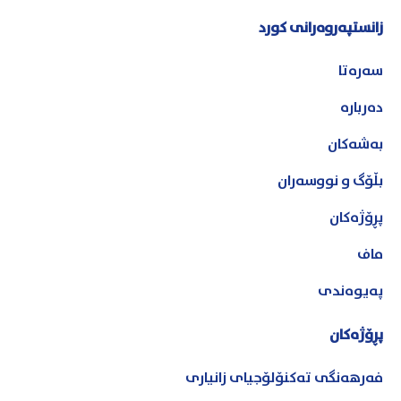
زانستپەروەرانی کورد
سەرەتا
دەربارە
بەشەکان
بڵۆگ و نووسەران
پڕۆژەکان
ماف
پەیوەندی
پڕۆژەکان
فەرهەنگی تەکنۆلۆجیای زانیاری