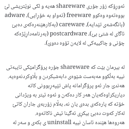
ئه‌وڕۆكه زۆر جۆری shareware هه‌یه و لكی نوێتریشی لێ
بووه‌ته‌وه وه‌كوو freeware (ته‌واو به خۆڕایی)، adware
(بانگه‌شه‌ی تێدایه)، careware (به‌كارهێنه‌ره‌كه‌ی ده‌بێ
ئاگای له شتێ بێ)، postcardware (به‌رنامه‌داڕێژه‌كه
چۆنی و چاكییه‌كی له لایه‌ن تۆوه ده‌وێ).
له بیرمان بێت كه shareware جۆره پرۆگرامێكی تایبه‌تی
نییه به‌ڵكوو مه‌به‌ست شێوه‌ی دابه‌شبكردن و بڵاوكردنه‌وه‌یه.
هه‌ندێ جار ئه‌و پرۆگرامانه پاش تێپه‌ڕبوونی كاته
دیاریكراوه‌كه‌یان هه‌ر كار ده‌كه‌ن و ئه‌وه ئیتر به ویژدانی
خۆته كه پاره‌كه‌ی بده‌ی یان نه، به‌ڵام زۆربه‌ی جاران كاتێ
له‌كار كه‌وت ده‌بێ بیكڕی ئه‌گینا ئیش ناكاته‌وه.
هه‌روه‌ها هێنده ئاسان نییه uninstall ی بكه‌ی و سه‌ر له