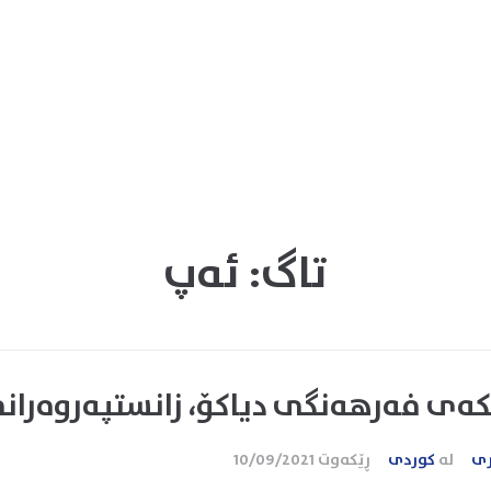
تاگ:
ئەپ
کەی فەرهەنگی دیاکۆ، زانستپەروەرانی
ری
لە
کوردی
ڕێکەوت
10/09/2021