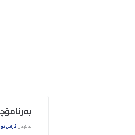
بەرنامۆچ
لەلایەن
ئاراس نو