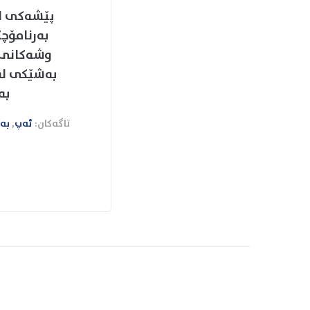
پێشەکی‌ لە
بەرنامۆچک
وشەکانی ئ
بەشێکی لەس
بە
تاگەکان:
ئەپ
,
بە