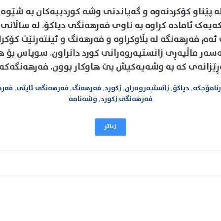
 پێناو کۆکردنەوە و گەیاندنی وشە کوردییەکان بە شێوەی
ەیەک ئامادە کراوە بە ناوی فەرهەنگی دیاکۆ. لە ساڵانی ڕ
ەم فەرهەنگە لە بڵاوکراوە و فەرهەنگ و ئینتەرنێت کۆکرا
ەر ماڵپەڕی زانستپەروەرانی کورد دانراون. سوپاس بۆ 
ڕێزانەی کە بە وشەیەکیش بێ هاوکار بوون. فەرهەنگەکە..
رنامۆچکە
,
دیاکۆ
,
زانستپەروەران
,
زکورد
,
فەرهەنگ
,
فەرهەنگی ئایتی
,
فەره
فەرهەنگی زکورد
,
وشەنامە
زیاتر