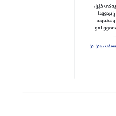
ەکی خێرا،
ابردوودا
ونەتەوە،
هەموو ئەو
.
ەنگی دیاکۆ
,
کۆ